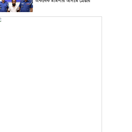
একাধিক মামলার আসামি গ্রেপ্তার
জুলাই গণঅভ্যুত্থানে সকল শহীদদের
আত্মার মাগফিরাত কামনায় চৌধুরীবাড়ি
ব্যবসায়ী এসোসিয়েশনের দোয়া
জুলাই অভ্যূত্থান বার্ষিকী উপলক্ষে
কাঁচপুরে ইসলামী আন্দোলন
বাংলাদেশ নারায়ণগঞ্জ জেলার সমাবেশ
অনুষ্ঠিত।
তোলারাম কলেজে ছাত্রদল-শিবির
সংঘর্ষের তীব্র নিন্দা ও ৫ দফা দাবি ছাত্র
ফেডারেশনের
ছাত্রদল এখন ছাত্রলীগের রূপ ধারণ
করেছে’: নারায়ণগঞ্জে গণসমাবেশে
মাওলানা আব্দুল হালিম