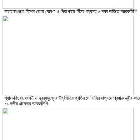
নারায়ণগঞ্জকে বিশেষ জেলা ঘোষণা ও প্রিপেইড মিটার বন্ধসহ ৫ দফা দাবিতে স্মারকলিপি
গ্যাস-বিদ্যুৎ সংকট ও দ্রব্যমূল্যের ঊর্ধ্বগতির প্রতিবাদে ডিসির মাধ্যমে প্রধানমন্ত্রীর কাছ
১১ দলীয় ঐক্যের স্মারকলিপি