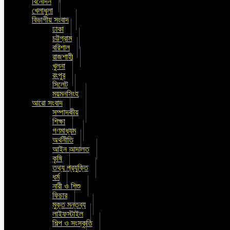
বিনোদন
খেলাধুলা
বিভাগীয় সংবাদ
ঢাকা
চট্টগ্রাম
বরিশাল
রাজশাহী
খুলনা
রংপুর
সিলেট
ময়মনসিংহ
আরো সংবাদ
সম্পাদকীয়
শিক্ষা
গণমাধ্যম
অর্থনীতি
আইন আদালত
কৃষি
তথ্য প্রযুক্তি
ধর্ম
নারী ও শিশু
ফিচার
মুক্ত মন্তব্য
লাইফস্টাইল
শিল্প ও সংস্কৃতি