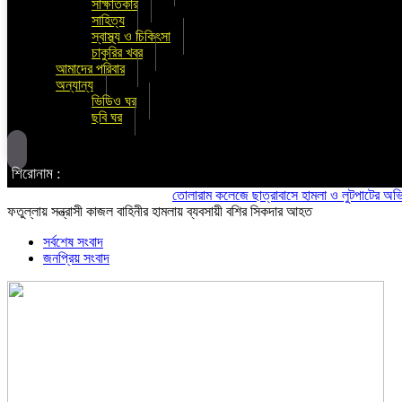
সাক্ষাতকার
সাহিত্য
স্বাস্থ্য ও চিকিৎসা
চাকুরির খবর
আমাদের পরিবার
অন্যান্য
ভিডিও ঘর
ছবি ঘর
শিরোনাম :
তোলারাম কলেজে ছাত্রাবাসে হামলা ও লুটপাটের অভিযোগ ছা
ফতুল্লায় সন্ত্রাসী কাজল বাহিনীর হামলায় ব্যবসায়ী বশির সিকদার আহত
সর্বশেষ সংবাদ
জনপ্রিয় সংবাদ