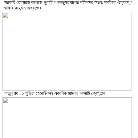
সরকারি তোলারাম কলেজে জুলাই গণঅভ্যুত্থানের শহীদদের স্মরণ: সবাইকে ঐক্যবদ্ধ
থাকার আহ্বান অধ্যক্ষের
ফতুল্লায় ১০ পুড়িয়া হেরোইনসহ একাধিক মামলার আসামি গ্রেপ্তার