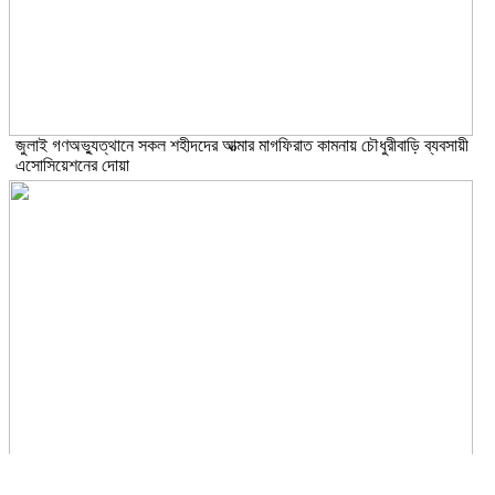
জুলাই গণঅভ্যুত্থানে সকল শহীদদের আত্মার মাগফিরাত কামনায় চৌধুরীবাড়ি ব্যবসায়ী
এসোসিয়েশনের দোয়া
জুলাই অভ্যূত্থান বার্ষিকী উপলক্ষে কাঁচপুরে ইসলামী আন্দোলন বাংলাদেশ নারায়ণগঞ্জ জেলা
সমাবেশ অনুষ্ঠিত।