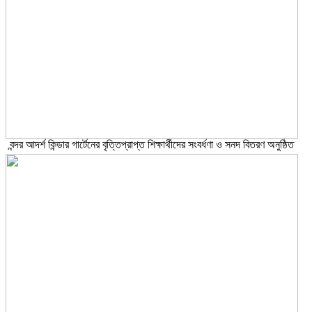
বন্দর আদর্শ কিন্ডার গার্টেনের বৃত্তিপ্রাপ্ত শিক্ষার্থীদের সংবর্ধণা ও সনদ বিতরণ অনুষ্ঠিত