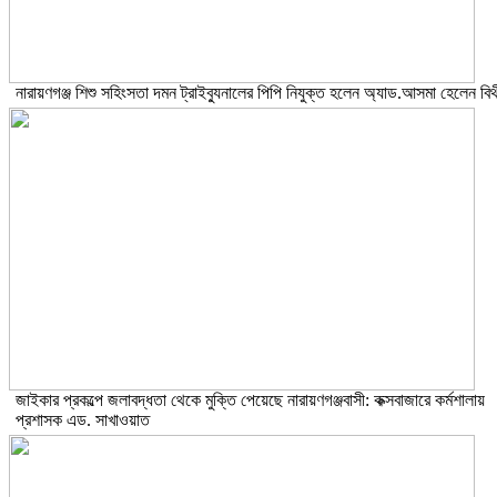
নারায়ণগঞ্জ শিশু সহিংসতা দমন ট্রাইব্যুনালের পিপি নিযুক্ত হলেন অ্যাড.আসমা হেলেন বিথ
জাইকার প্রকল্পে জলাবদ্ধতা থেকে মুক্তি পেয়েছে নারায়ণগঞ্জবাসী: কক্সবাজারে কর্মশালায়
প্রশাসক এড. সাখাওয়াত