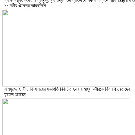
গ্যাস-বিদ্যুৎ সংকট ও দ্রব্যমূল্যের ঊর্ধ্বগতির প্রতিবাদে ডিসির মাধ্যমে প্রধানমন্ত্রীর কাছ
১১ দলীয় ঐক্যের স্মারকলিপি
শামসুজ্জোহা উচ্চ বিদ্যালয়ের সভাপতি নির্বাচিত হওয়ায় মাসুদ কবীরকে বিএনপি নেতাদের
ফুলেল শুভেচ্ছা