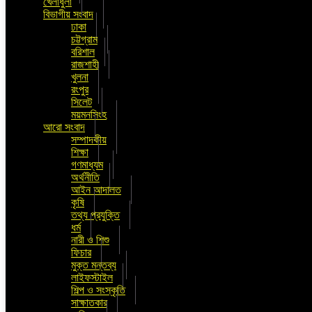
খেলাধুলা
বিভাগীয় সংবাদ
ঢাকা
চট্টগ্রাম
বরিশাল
রাজশাহী
খুলনা
রংপুর
সিলেট
ময়মনসিংহ
আরো সংবাদ
সম্পাদকীয়
শিক্ষা
গণমাধ্যম
অর্থনীতি
আইন আদালত
কৃষি
তথ্য প্রযুক্তি
ধর্ম
নারী ও শিশু
ফিচার
মুক্ত মন্তব্য
লাইফস্টাইল
শিল্প ও সংস্কৃতি
সাক্ষাতকার