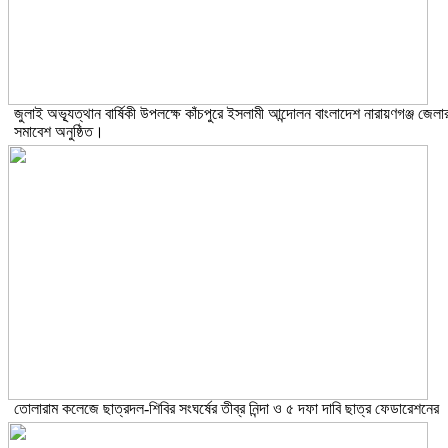
জুলাই অভ্যূত্থান বার্ষিকী উপলক্ষে কাঁচপুরে ইসলামী আন্দোলন বাংলাদেশ নারায়ণগঞ্জ জেলা
সমাবেশ অনুষ্ঠিত।
তোলারাম কলেজে ছাত্রদল-শিবির সংঘর্ষের তীব্র নিন্দা ও ৫ দফা দাবি ছাত্র ফেডারেশনের