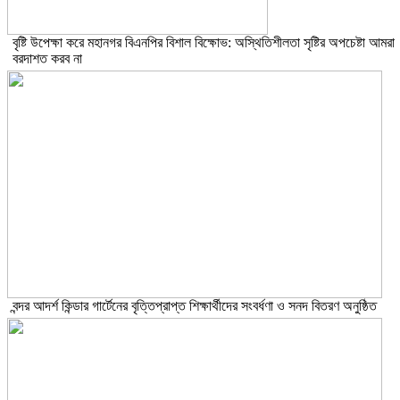
বৃষ্টি উপেক্ষা করে মহানগর বিএনপির বিশাল বিক্ষোভ: অস্থিতিশীলতা সৃষ্টির অপচেষ্টা আমরা
বরদাশত করব না
বন্দর আদর্শ কিন্ডার গার্টেনের বৃত্তিপ্রাপ্ত শিক্ষার্থীদের সংবর্ধণা ও সনদ বিতরণ অনুষ্ঠিত