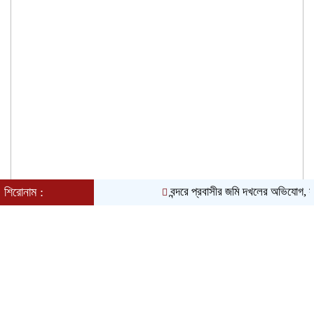
মাদক ও কিশোর অপরাধ দমনে কঠোর অবস্থান:
নারায়ণগঞ্জে জেলা আইন-শৃঙ্খলা কমিটির সভা অনুষ্ঠিত
শিরোনাম :
বন্দরে প্রবাসীর জমি দখলের অভিযোগ, সাব
এডিটরস ক্লাব বাংলাদেশ এর চেয়ারম্যান নজরুল
ইসলাম তমিজীর সাথে জহিরুল ইসলাম বিদ্যুতের
সৌজন্যে সাক্ষাৎ
তানভীর মুহাম্মদ ত্বকী হত্যা ও বিচারহীনতার ১৬১
মাস উপলক্ষে আলোক প্রজ্জ্বলন