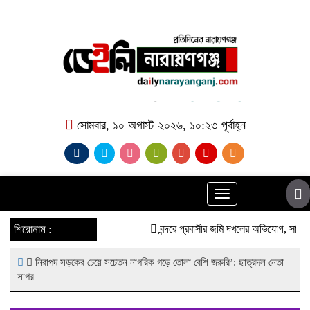
সোমবার, ১০ অগাস্ট ২০২৬, ১০:২৩ পূর্বাহ্ন
Toggle
navigation
শিরোনাম :
বন্দরে প্রবাসীর জমি দখলের অভিযোগ, সাবেক ছ
নিরাপদ সড়কের চেয়ে সচেতন নাগরিক গড়ে তোলা বেশি জরুরি’: ছাত্রদল নেতা
সাগর