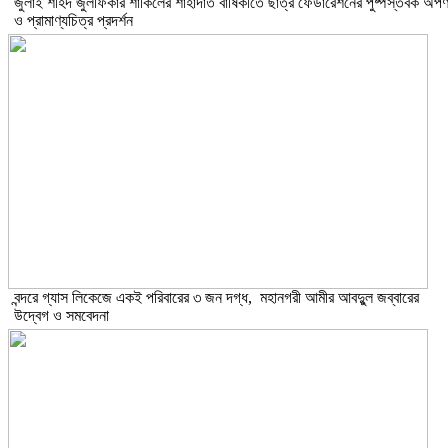
​জুলাই শহিদ জুলফিকার শাকিলের শাহাদাত বার্ষিকীতে ছাত্র ফেডারেশনের পুষ্পস্তবক অর্প
ও প্রামাণ্যচিত্র প্রদর্শন
বন্দরে গ্যাস লিকেজে একই পরিবারের ৩ জন দগ্ধ, মহানগরী আমীর আবদুুল জব্বারের
উদ্বেগ ও সমবেদনা