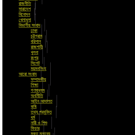
রাজনীতি
সারাদেশ
বিনোদন
খেলাধুলা
বিভাগীয় সংবাদ
ঢাকা
চট্টগ্রাম
বরিশাল
রাজশাহী
খুলনা
রংপুর
সিলেট
ময়মনসিংহ
আরো সংবাদ
সম্পাদকীয়
শিক্ষা
গণমাধ্যম
অর্থনীতি
আইন আদালত
কৃষি
তথ্য প্রযুক্তি
ধর্ম
নারী ও শিশু
ফিচার
মুক্ত মন্তব্য