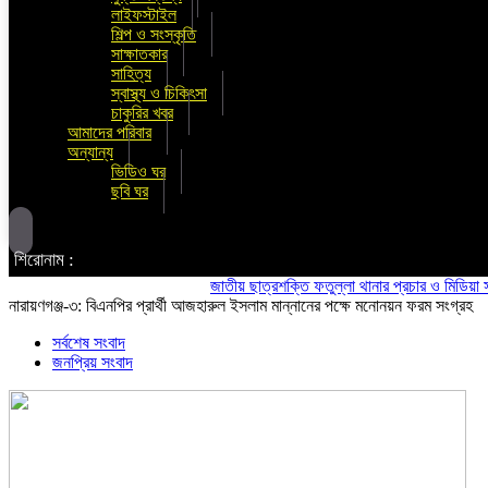
লাইফস্টাইল
শিল্প ও সংস্কৃতি
সাক্ষাতকার
সাহিত্য
স্বাস্থ্য ও চিকিৎসা
চাকুরির খবর
আমাদের পরিবার
অন্যান্য
ভিডিও ঘর
ছবি ঘর
শিরোনাম :
জাতীয় ছাত্রশক্তি ফতুল্লা থানার প্রচার ও মিডিয়া সম্পাদক
নারায়ণগঞ্জ-৩: বিএনপির প্রার্থী আজহারুল ইসলাম মান্নানের পক্ষে মনোনয়ন ফরম সংগ্রহ
সর্বশেষ সংবাদ
জনপ্রিয় সংবাদ