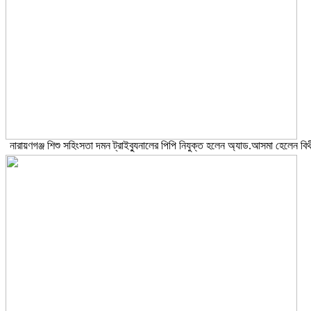
নারায়ণগঞ্জ শিশু সহিংসতা দমন ট্রাইব্যুনালের পিপি নিযুক্ত হলেন অ্যাড.আসমা হেলেন বিথ