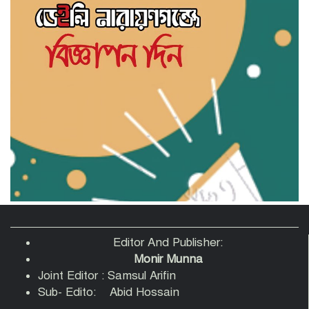
সাহিত্য জোট নারায়ণগঞ্জের কবিতা পাঠ ও
সাহিত্য আলোচনায় মুখরিত অনুষ্ঠান
‘স্বপ্ন, সেবা ও সমৃদ্ধি’ স্লোগানে নারায়ণগঞ্জে
সহযাত্রী মানবকল্যাণ ফাউন্ডেশনের যাত্রা শুরু
রাজনৈতিক ব্যানার ব্যবহার করে চাঁদাবাজি-
সন্ত্রাসবাদসহ মাদক ব্যবসা বন্ধের আহবান
আহমেদুর রহমান তনুর
পানির পাম্পের দাবি নিয়ে বক্তারা-আমাদেরকে
রাস্তায় নামতে বাধ্য করবেন না
Editor And Publisher:
Monir Munna
Joint Editor : Samsul Arifin
তোলারাম কলেজে হামলায় আহত শিবির
Sub- Edito: Abid Hossain
নেতাদের হাসপাতালে দেখতে গেলেন কেন্দ্রীয়