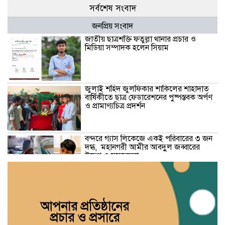
সর্বশেষ সংবাদ
জনপ্রিয় সংবাদ
জাতীয় ছাত্রশক্তি ফতুল্লা থানার প্রচার ও
মিডিয়া সম্পাদক হলেন সিয়াম
​জুলাই শহিদ জুলফিকার শাকিলের শাহাদাত
বার্ষিকীতে ছাত্র ফেডারেশনের পুষ্পস্তবক অর্পণ
ও প্রামাণ্যচিত্র প্রদর্শন
বন্দরে গ্যাস লিকেজে একই পরিবারের ৩ জন
দগ্ধ, মহানগরী আমীর আবদুুল জব্বারের
উদ্বেগ ও সমবেদনা
মাদক ও ছিনতাই এর বিরুদ্ধে ১নং বাবুরাইলে
প্রস্তুতিমূলক আলোচনা সভা