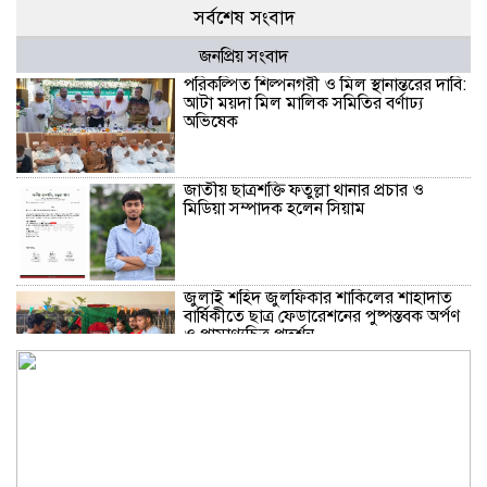
সর্বশেষ সংবাদ
জনপ্রিয় সংবাদ
পরিকল্পিত শিল্পনগরী ও মিল স্থানান্তরের দাবি:
আটা ময়দা মিল মালিক সমিতির বর্ণাঢ্য
অভিষেক
জাতীয় ছাত্রশক্তি ফতুল্লা থানার প্রচার ও
মিডিয়া সম্পাদক হলেন সিয়াম
​জুলাই শহিদ জুলফিকার শাকিলের শাহাদাত
বার্ষিকীতে ছাত্র ফেডারেশনের পুষ্পস্তবক অর্পণ
ও প্রামাণ্যচিত্র প্রদর্শন
বন্দরে গ্যাস লিকেজে একই পরিবারের ৩ জন
দগ্ধ, মহানগরী আমীর আবদুুল জব্বারের
উদ্বেগ ও সমবেদনা