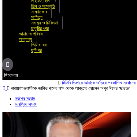
লাইফস্টাইল
শিল্প ও সংস্কৃতি
সাক্ষাতকার
সাহিত্য
স্বাস্থ্য ও চিকিৎসা
চাকুরির খবর
আমাদের পরিবার
অন্যান্য
ভিডিও ঘর
ছবি ঘর
শিরোনাম :
টিসিবি ডিলারে আমাকে জড়িয়ে প্রকাশিত সংবাদের প্রতিবাদ ও 
নারায়ণগঞ্জবাসীকে জাকির খানের পক্ষ থেকে আক্তার হোসেন অপুর ঈদের শুভেচ্ছা
সর্বশেষ সংবাদ
জনপ্রিয় সংবাদ