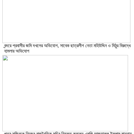
বন্দরে প্রবাসীর জমি দখলের অভিযোগ, সাবেক ছাত্রলীগ নেতা মহিউদ্দিন ও মিঠুর বিরুদ্ধে
হামলার অভিযোগ
পুত্র সজিবকে নিজের রাজনৈতিক সচিব নিযুক্ত করলেন এমপি আজহারুল ইসলাম মান্নান