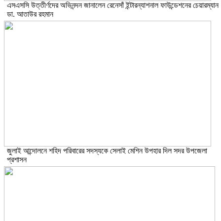
এসএসসি উত্তীর্ণদের অভিনন্দন জানালেন রেনেসাঁ ইন্টারন্যাশনাল ফাউন্ডেশনের চেয়ারম্যান
ডা. আতাউর রহমান
জুলাই আন্দোলনে শহিদ পরিবারের সদস্যকে সেলাই মেশিন উপহার দিল সদর উপজেলা
প্রশাসন