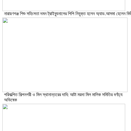
নারায়ণগঞ্জ শিশু সহিংসতা দমন ট্রাইব্যুনালের পিপি নিযুক্ত হলেন অ্যাড.আসমা হেলেন বিথ
পরিকল্পিত শিল্পনগরী ও মিল স্থানান্তরের দাবি: আটা ময়দা মিল মালিক সমিতির বর্ণাঢ্য
অভিষেক