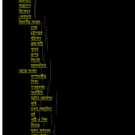
রাজনীতি
সারাদেশ
বিনোদন
খেলাধুলা
বিভাগীয় সংবাদ
ঢাকা
চট্টগ্রাম
বরিশাল
রাজশাহী
খুলনা
রংপুর
সিলেট
ময়মনসিংহ
আরো সংবাদ
সম্পাদকীয়
শিক্ষা
গণমাধ্যম
অর্থনীতি
আইন আদালত
কৃষি
তথ্য প্রযুক্তি
ধর্ম
নারী ও শিশু
ফিচার
মুক্ত মন্তব্য