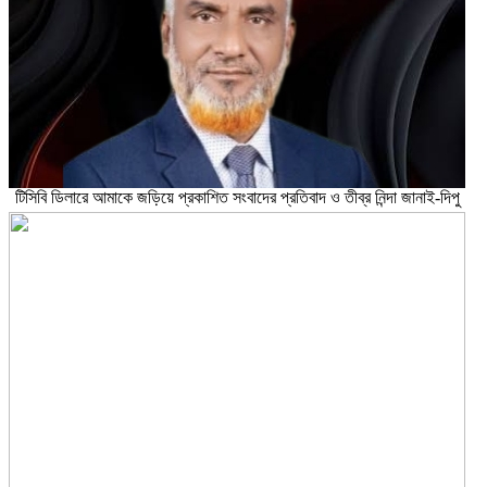
টিসিবি ডিলারে আমাকে জড়িয়ে প্রকাশিত সংবাদের প্রতিবাদ ও তীব্র নিন্দা জানাই-দিপু