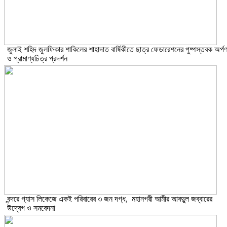
​জুলাই শহিদ জুলফিকার শাকিলের শাহাদাত বার্ষিকীতে ছাত্র ফেডারেশনের পুষ্পস্তবক অর্প
ও প্রামাণ্যচিত্র প্রদর্শন
বন্দরে গ্যাস লিকেজে একই পরিবারের ৩ জন দগ্ধ, মহানগরী আমীর আবদুুল জব্বারের
উদ্বেগ ও সমবেদনা