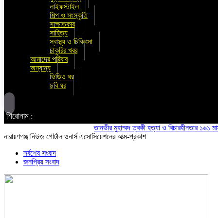
লাইফস্টাইল
শিল্প ও সংস্কৃতি
সাক্ষাতকার
সাহিত্য
স্বাস্থ্য ও চিকিৎসা
চাকুরির খবর
আমাদের পরিবার
অন্যান্য
ভিডিও ঘর
ছবি ঘর
শিরোনাম :
তানভীর মুহাম্মদ ত্বকী হত্যা ও বিচারহীনতার ১৬১ মাস উপল
নারায়ণগঞ্জ নিউজ পোর্টাল ওনার্স এসোসিয়েশনের আত্ম-প্রকাশ
সর্বশেষ সংবাদ
জনপ্রিয় সংবাদ