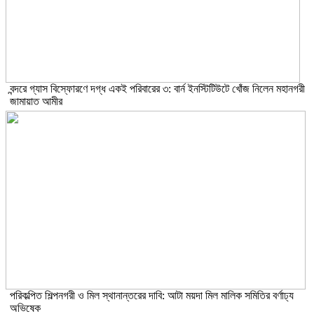
বন্দরে গ্যাস বিস্ফোরণে দগ্ধ একই পরিবারের ৩: বার্ন ইনস্টিটিউটে খোঁজ নিলেন মহানগরী
জামায়াত আমীর
পরিকল্পিত শিল্পনগরী ও মিল স্থানান্তরের দাবি: আটা ময়দা মিল মালিক সমিতির বর্ণাঢ্য
অভিষেক