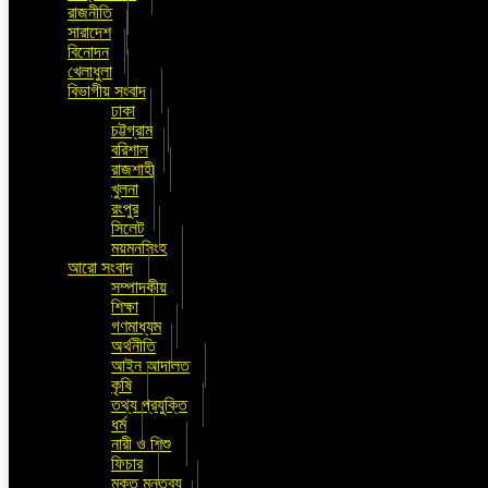
রাজনীতি
সারাদেশ
বিনোদন
খেলাধুলা
বিভাগীয় সংবাদ
ঢাকা
চট্টগ্রাম
বরিশাল
রাজশাহী
খুলনা
রংপুর
সিলেট
ময়মনসিংহ
আরো সংবাদ
সম্পাদকীয়
শিক্ষা
গণমাধ্যম
অর্থনীতি
আইন আদালত
কৃষি
তথ্য প্রযুক্তি
ধর্ম
নারী ও শিশু
ফিচার
মুক্ত মন্তব্য