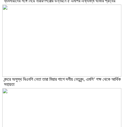
ব্যবসায়ীদের সঙ্গে নিয়ে নারায়ণগঞ্জের উন্নয়নে ৫ এমপির ঐক্যবদ্ধ থাকার প্রত্যয়
বন্দরে অসুস্থ বিএনপি নেতা তারা মিয়ার পাশে দলীয় নেতৃবৃন্দ, এমপি’ পক্ষ থেকে আর্থিক
সহায়তা