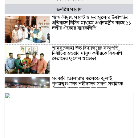
জনপ্রিয় সংবাদ
গ্যাস-বিদ্যুৎ সংকট ও দ্রব্যমূল্যের ঊর্ধ্বগতির
প্রতিবাদে ডিসির মাধ্যমে প্রধানমন্ত্রীর কাছে ১১
দলীয় ঐক্যের স্মারকলিপি
শামসুজ্জোহা উচ্চ বিদ্যালয়ের সভাপতি
নির্বাচিত হওয়ায় মাসুদ কবীরকে বিএনপি
নেতাদের ফুলেল শুভেচ্ছা
সরকারি তোলারাম কলেজে জুলাই
গণঅভ্যুত্থানের শহীদদের স্মরণ: সবাইকে
ঐক্যবদ্ধ থাকার আহ্বান অধ্যক্ষের
ফতুল্লায় ১০ পুড়িয়া হেরোইনসহ একাধিক
মামলার আসামি গ্রেপ্তার