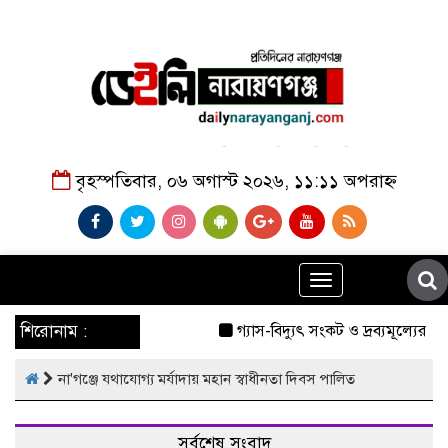
বৃহস্পতিবার, ০৬ অগাস্ট ২০২৬, ১১:১১ অপরাহ্ন
Toggle
navigation
শিরোনাম :
গ্যাস-বিদ্যুৎ সংকট ও দ্রব্যমূল্যের ঊর্
না'গঞ্জে যথাযোগ্য মর্যাদায় মহান স্বাধীনতা দিবস পালিত
সর্বশেষ সংবাদ