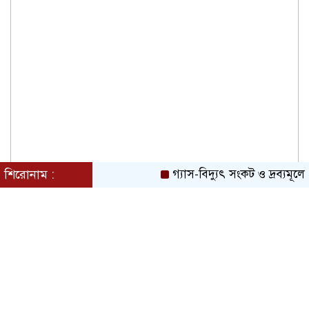
জুলাই গণঅভ্যুত্থানের আকাঙ্ক্ষা পূরণ হয়নি:
এলডিপির আলোচনা সভায় কামাল প্রধান
শিরোনাম :
গ্যাস-বিদ্যুৎ সংকট ও দ্রব্যমূল্য