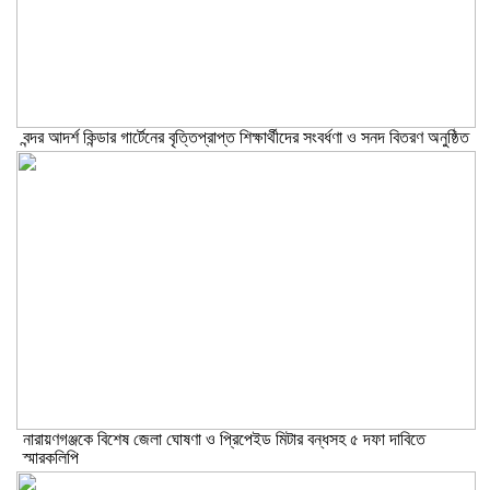
বন্দর আদর্শ কিন্ডার গার্টেনের বৃত্তিপ্রাপ্ত শিক্ষার্থীদের সংবর্ধণা ও সনদ বিতরণ অনুষ্ঠিত
নারায়ণগঞ্জকে বিশেষ জেলা ঘোষণা ও প্রিপেইড মিটার বন্ধসহ ৫ দফা দাবিতে
স্মারকলিপি