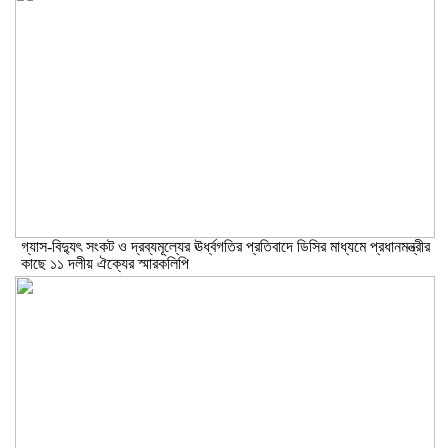
গ্যাস-বিদ্যুৎ সংকট ও দ্রব্যমূল্যের ঊর্ধ্বগতির প্রতিবাদে ডিসির মাধ্যমে প্রধানমন্ত্রীর
কাছে ১১ দলীয় ঐক্যের স্মারকলিপি