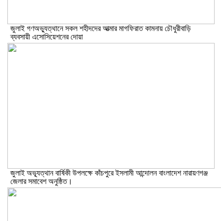
জুলাই গণঅভ্যুত্থানে সকল শহীদদের আত্মার মাগফিরাত কামনায় চৌধুরীবাড়ি
ব্যবসায়ী এসোসিয়েশনের দোয়া
জুলাই অভ্যূত্থান বার্ষিকী উপলক্ষে কাঁচপুরে ইসলামী আন্দোলন বাংলাদেশ নারায়ণগঞ্জ
জেলার সমাবেশ অনুষ্ঠিত।