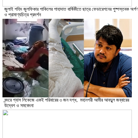
​জুলাই শহিদ জুলফিকার শাকিলের শাহাদাত বার্ষিকীতে ছাত্র ফেডারেশনের পুষ্পস্তবক অর্প
ও প্রামাণ্যচিত্র প্রদর্শন
বন্দরে গ্যাস লিকেজে একই পরিবারের ৩ জন দগ্ধ, মহানগরী আমীর আবদুুল জব্বারের
উদ্বেগ ও সমবেদনা