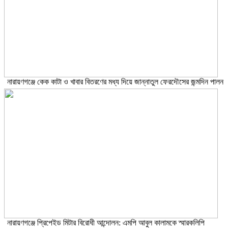
নারায়ণগঞ্জে কেক কাটা ও খাবার বিতরণের মধ্য দিয়ে জান্নাতুল ফেরদৌসের জন্মদিন পালন
নারায়ণগঞ্জে প্রিপেইড মিটার বিরোধী আন্দোলন: এমপি আবুল কালামকে স্মারকলিপি