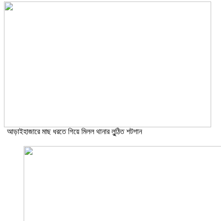
আড়াইহাজারে মাছ ধরতে গিয়ে মিলল থানার লুন্ঠিত শটগান