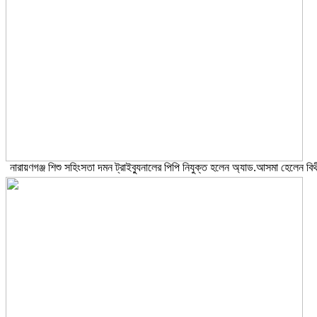
নারায়ণগঞ্জ শিশু সহিংসতা দমন ট্রাইব্যুনালের পিপি নিযুক্ত হলেন অ্যাড.আসমা হেলেন বিথ