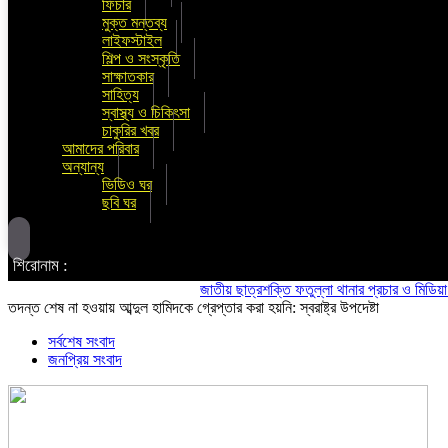
ফিচার
মুক্ত মন্তব্য
লাইফস্টাইল
শিল্প ও সংস্কৃতি
সাক্ষাতকার
সাহিত্য
স্বাস্থ্য ও চিকিৎসা
চাকুরির খবর
আমাদের পরিবার
অন্যান্য
ভিডিও ঘর
ছবি ঘর
শিরোনাম :
জাতীয় ছাত্রশক্তি ফতুল্লা থানার প্রচার ও মিডিয়া সম্পাদক
তদন্ত শেষ না হওয়ায় আব্দুল হামিদকে গ্রেপ্তার করা হয়নি: স্বরাষ্ট্র উপদেষ্টা
সর্বশেষ সংবাদ
জনপ্রিয় সংবাদ