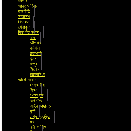
জাতীয়
আন্তর্জাতিক
রাজনীতি
সারাদেশ
বিনোদন
খেলাধুলা
বিভাগীয় সংবাদ
ঢাকা
চট্টগ্রাম
বরিশাল
রাজশাহী
খুলনা
রংপুর
সিলেট
ময়মনসিংহ
আরো সংবাদ
সম্পাদকীয়
শিক্ষা
গণমাধ্যম
অর্থনীতি
আইন আদালত
কৃষি
তথ্য প্রযুক্তি
ধর্ম
নারী ও শিশু