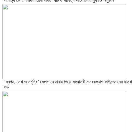
সাহিত্য জোট নারায়ণগঞ্জের কবিতা পাঠ ও সাহিত্য আলোচনায় মুখরিত অনুষ্ঠান
‘স্বপ্ন, সেবা ও সমৃদ্ধি’ স্লোগানে নারায়ণগঞ্জে সহযাত্রী মানবকল্যাণ ফাউন্ডেশনের যাত্রা
শুরু