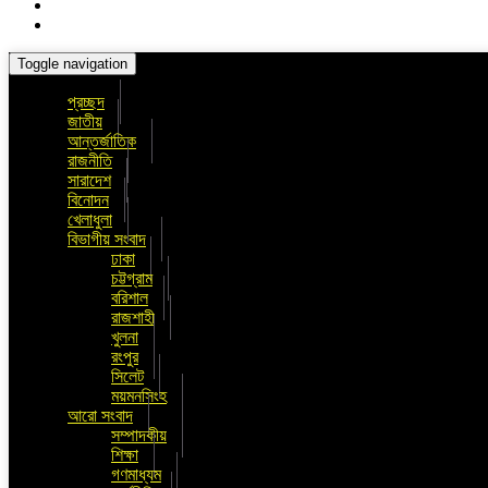
Toggle navigation
প্রচ্ছদ
জাতীয়
আন্তর্জাতিক
রাজনীতি
সারাদেশ
বিনোদন
খেলাধুলা
বিভাগীয় সংবাদ
ঢাকা
চট্টগ্রাম
বরিশাল
রাজশাহী
খুলনা
রংপুর
সিলেট
ময়মনসিংহ
আরো সংবাদ
সম্পাদকীয়
শিক্ষা
গণমাধ্যম