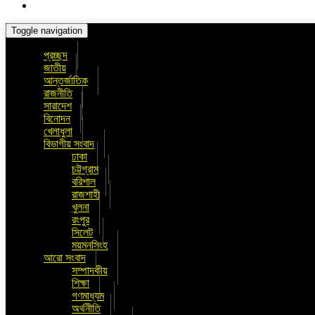
Toggle navigation
প্রচ্ছদ
জাতীয়
আন্তর্জাতিক
রাজনীতি
সারাদেশ
বিনোদন
খেলাধুলা
বিভাগীয় সংবাদ
ঢাকা
চট্টগ্রাম
বরিশাল
রাজশাহী
খুলনা
রংপুর
সিলেট
ময়মনসিংহ
আরো সংবাদ
সম্পাদকীয়
শিক্ষা
গণমাধ্যম
অর্থনীতি