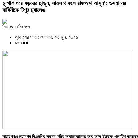
মুখোশ পরে ষড়যন্ত্র ছাড়ুন, সাহস থাকলে রাজপথে আসুন’: ওসমানের
বাহিনীকে টিপুর চ্যালেঞ্জ
নিজস্ব প্রতিবেদক
প্রকাশের সময় : সোমবার, ২২ জুন, ২০২৬
১৭৭ 🪪
নারায়ণগঞ্জ মহানগর বিএনপির সদস্য সচিব অ্যাডভোকেট আবু আল ইউছুফ খান টিপু বলেছে