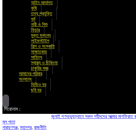
আইন আদালত
কৃষি
তথ্য প্রযুক্তি
ধর্ম
নারী ও শিশু
ফিচার
মুক্ত মন্তব্য
লাইফস্টাইল
শিল্প ও সংস্কৃতি
সাক্ষাতকার
সাহিত্য
স্বাস্থ্য ও চিকিৎসা
চাকুরির খবর
আমাদের পরিবার
অন্যান্য
ভিডিও ঘর
ছবি ঘর
শিরোনাম :
জুলাই গণঅভ্যুত্থানে সকল শহীদদের আত্মার মাগফিরাত কামনায় চ
মূল পাতা
নারায়ণগঞ্জ
,
মহানগর
,
রাজনীতি