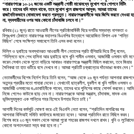
“নারায়ণগঞ্জে ১০-১২ জনের একটি সন্ত্রাসী গোষ্ঠী মাঝেমধ্যে মুখোশ পরে গোপনে মিটিং
করে। তাদের যদি সাহস থাকে, তবে মুখোশ খুলে রাজপথে আসুক; আমরা তাদের
রাজনৈতিকভাবে মোকাবেলা করতে প্রস্তুত। নারায়ণগঞ্জবাসীকে আর জিম্মি করতে দেওয়া হ
না, ব্যবসায়ীদের ওপর আর কোনো চাঁদাবাজি চলবে না।”
রবিবার (২১ জুন) রাতে আওয়ামী লীগের প্রতিষ্ঠাবার্ষিকী ঘিরে দলটির সম্ভাব্য নাশকতা ও
বিশৃঙ্খলা ঠেকাতে নারায়ণগঞ্জ মহানগর বিএনপির উদ্যোগে আয়োজিত বিশাল এক ‘শান্তি
মিছিল’ শেষে সংক্ষিপ্ত সমাবেশে তিনি এসব কথা বলেন।
দিল্লি ও দুবাইয়ে অবস্থানরত আওয়ামী লীগ নেতাদের প্রতি হুঁশিয়ারি দিয়ে টিপু বলেন,
“দিল্লিতে বসে শেখ হাসিনা আর দুবাইয়ে বসে খুনি শামীম ওসমান, আজমিরী ওসমান যদি মন
করেন সেখান থেকে সুতো নাড়িয়ে আবারও নারায়ণগঞ্জে সন্ত্রাসী মিছিল করাবেন, তবে জিয়ার
সৈনিকরা তা হাত গুটিয়ে বসে দেখবে না। আমরা প্রতিটি চক্রান্তের দাঁতভাঙা জবাব দেব।”
নেতাকর্মীদের বিশেষ নির্দেশ দিয়ে তিনি বলেন, “আজ থেকে ২৬ জুন পর্যন্ত আপনারা রাজপথ
অতন্দ্র প্রহরীর মতো পাহারা দেবেন। যেখানেই ছাত্রলীগ, যুবলীগ বা খুনি শামীম ওসমান ও
আজমিরী ওসমানের গুণ্ডাবাহিনীকে পাবেন, তাদের ধরে পুলিশের কাছে সোপর্দ করবেন। আমি
নিজে পেলেও কাউকে ছাড় দেব না। নারায়ণগঞ্জকে আমরা সন্ত্রাস, চাঁদাবাজ, মাদক এবং
ভূমিদস্যুমুক্ত এক শান্তির শহর হিসেবে উপহার দিতে চাই।”
আগামী দিনের কর্মসূচি ঘোষণা করে এই বিএনপি নেতা বলেন, “প্রতিদিন মাগরিবের পর
আপনারা বিসিআই সমিতি কার্যালয়ে জমায়েত হবেন। আমরা প্রতিদিন রাতে মিছিল করব।
বিশেষ করে ২৩ জুন সকাল থেকে আমরা পুরো শহরের রাজপথ দখলে রাখব। খুনি ও লুটেরাদে
কোনো অপতৎপরতা সহ্য করা হবে না।”