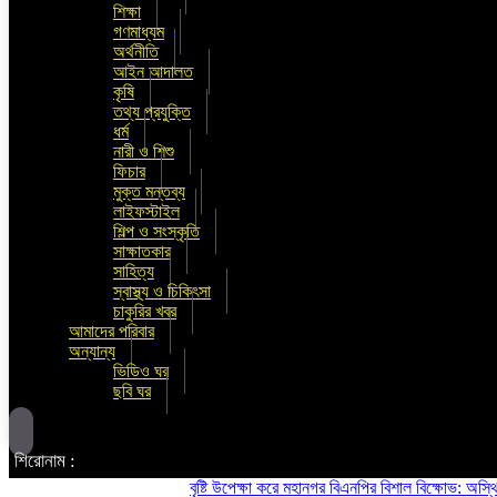
শিক্ষা
গণমাধ্যম
অর্থনীতি
আইন আদালত
কৃষি
তথ্য প্রযুক্তি
ধর্ম
নারী ও শিশু
ফিচার
মুক্ত মন্তব্য
লাইফস্টাইল
শিল্প ও সংস্কৃতি
সাক্ষাতকার
সাহিত্য
স্বাস্থ্য ও চিকিৎসা
চাকুরির খবর
আমাদের পরিবার
অন্যান্য
ভিডিও ঘর
ছবি ঘর
শিরোনাম :
বৃষ্টি উপেক্ষা করে মহানগর বিএনপির বিশাল বিক্ষোভ: অস্থিতিশী