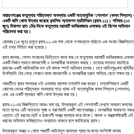
নারায়ণগঞ্জের ফতুল্লায় পরিত্যক্ত অবস্থায় একটি অত্যাধুনিক ‘পেনগান’ (কলম পিস্তল)
একটি খালি খোসা উদ্ধার করেছে র‌্যাপিড অ্যাকশন ব্যাটালিয়ন (র‌্যাব-১১)। শনিবার (১৩
জুন) দিবাগত রাত ১টার দিকে ফতুল্লার নয়ামাটি ভাবিরবাজার এলাকায় এই বিশেষ অভিযান
পরিচালনা করা হয়।
রোববার (১৪ জুন) দুপুরে র‌্যাব-১১-এর পক্ষ থেকে গণমাধ্যমে পাঠানো এক সংবাদ বিজ্ঞপ্তিত
এই তথ্য নিশ্চিত করা হয়েছে।
র‌্যাব জানায়, গোপন সংবাদের ভিত্তিতে জানা যায় যে ফতুল্লার নয়ামাটি ভাবিরবাজার এলাকা
একটি নির্জন স্থানে মাদকসেবী ও অপরাধীরা অবস্থান করছে। তথ্যের সত্যতা যাচাইয়ে
র‌্যাবের একটি আভিযানিক দল ওই মাদক স্পটে অভিযান চালায়। তবে আইনশৃঙ্খলা বাহিনীর
উপস্থিতি টের পেয়ে সেখানে থাকা মাদকসেবী ও অপরাধীরা দ্রুত পালিয়ে যেতে সক্ষম হয়।
পরবর্তীতে র‌্যাব সদস্যরা ওই এলাকায় ব্যাপক তল্লাশি শুরু করেন। তল্লাশিকালে একটি
ঝোপের ভেতর পরিত্যক্ত অবস্থায় পড়ে থাকা ওই অত্যাধুনিক কলম পিস্তল (পেনগান)
এবং এর একটি ব্যবহৃত খালি খোসা উদ্ধার করা হয়।
র‌্যাব-১১-এর বিজ্ঞপ্তিতে আরও বলা হয়, উদ্ধারকৃত এই পেনগানটি দেখতে সাধারণ কলমের
মতো হলেও এটি অত্যন্ত সুক্ষ্ম ও প্রাণঘাতী একটি আগ্নেয়াস্ত্র। অপরাধীরা সাধারণত নজর
এড়াতে এই ধরনের ছোট ও ছদ্মবেশী অস্ত্র ব্যবহার করে থাকে। মাদক ও সন্ত্রাসবিরোধী এই
ধরনের অভিযান ভবিষ্যতেও অব্যাহত থাকবে বলে জানিয়েছে র‌্যাব।
উদ্ধারকৃত অস্ত্র ও খোসা পরবর্তী আইনানুগ ব্যবস্থা গ্রহণের জন্য সংশ্লিষ্ট থানায়