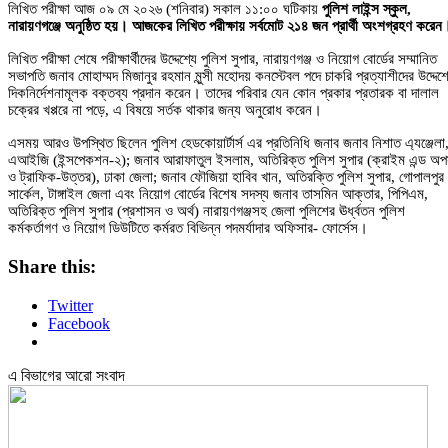
লিখিত পরীক্ষা আজ ০৯ মে ২০২৬ (শনিবার) সকাল ১১:০০ ঘটিকায়
পুলিশ লাইন্স স্কুল,
নারায়ণগঞ্জে অনুষ্ঠিত হয়। আজকের লিখিত পরীক্ষায় সর্বমোট ২১৪ জন প্রার্থী অংশগ্রহণ করেন
লিখিত পরীক্ষা শেষে পরীক্ষার্থীদের উদ্দেশ্যে পুলিশ সুপার, নারায়ণগঞ্জ ও নিয়োগ বোর্ডের সম্মানিত
সভাপতি জনাব মোহাম্মদ মিজানুর রহমান মুন্সী মহোদয় কনস্টেবল পদে চাকরি প্রত্যাশীদের উদ্দেশ্
দিকনির্দেশনামূলক বক্তব্য প্রদান করেন। তাদের পরিবার যেন কোন প্রকার প্রতারক বা দালাল
চক্রের খপ্পরে না পড়ে, এ বিষয়ে সর্তক থাকার জন্য অনুরোধ করেন।
এসময় আরও উপস্থিত ছিলেন পুলিশ হেডকোয়ার্টার্স এর প্রতিনিধি জনাব জনাব নিশাত এ্যঞ্জেলা
এআইজি (ইন্সপেকশন-২); জনাব আরাফাতুল ইসলাম, অতিরিক্ত পুলিশ সুপার (ক্রাইম এন্ড অপ
ও ট্রাফিক-উত্তর), ঢাকা জেলা; জনাব ফৌজিয়া হাবিব খান, অতিরক্তি পুলিশ সুপার, গোপালপুর
সার্কেল, টাঙ্গাইল জেলা এবং নিয়োগ বোর্ডের বিশেষ সদস্য জনাব তাসমিন আক্তার, পিপিএম,
অতিরিক্ত পুলিশ সুপার (প্রশাসন ও অর্থ) নারায়ণগঞ্জসহ জেলা পুলিশের ঊর্ধ্বতন পুলিশ
কর্মকর্তাগণ ও নিয়োগ ডিউটিতে কর্মরত বিভিন্ন পদমর্যাদার অফিসার- ফোর্সেস।
Share this:
Twitter
Facebook
এ বিভাগের আরো সংবাদ