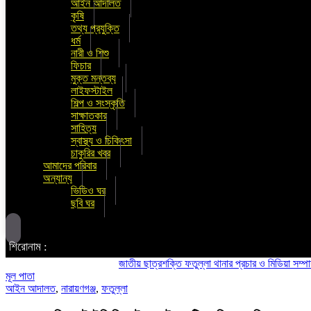
আইন আদালত
কৃষি
তথ্য প্রযুক্তি
ধর্ম
নারী ও শিশু
ফিচার
মুক্ত মন্তব্য
লাইফস্টাইল
শিল্প ও সংস্কৃতি
সাক্ষাতকার
সাহিত্য
স্বাস্থ্য ও চিকিৎসা
চাকুরির খবর
আমাদের পরিবার
অন্যান্য
ভিডিও ঘর
ছবি ঘর
শিরোনাম :
জাতীয় ছাত্রশক্তি ফতুল্লা থানার প্রচার ও মিডিয়া সম্পাদক হলে
মূল পাতা
আইন আদালত
,
নারায়ণগঞ্জ
,
ফতুল্লা