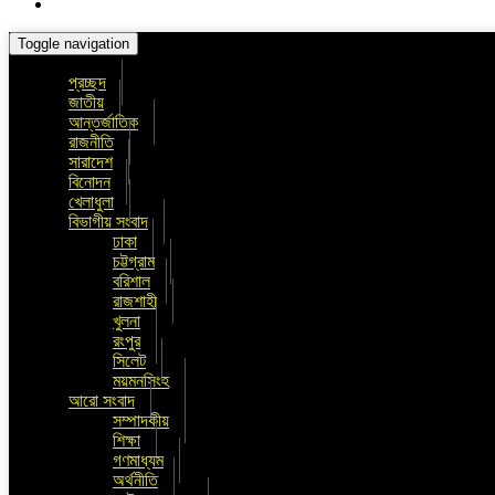
Toggle navigation
প্রচ্ছদ
জাতীয়
আন্তর্জাতিক
রাজনীতি
সারাদেশ
বিনোদন
খেলাধুলা
বিভাগীয় সংবাদ
ঢাকা
চট্টগ্রাম
বরিশাল
রাজশাহী
খুলনা
রংপুর
সিলেট
ময়মনসিংহ
আরো সংবাদ
সম্পাদকীয়
শিক্ষা
গণমাধ্যম
অর্থনীতি