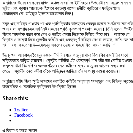
অনুষ্ঠানের উদ্বোধন করেন দক্ষিণ অঞ্চল সাংবাদিক ইউনিয়নের উপদেষ্টা মো. আব্দুল মান্নান
ভুইয়া এবং প্রধান আলোচক হিসেবে বক্তব্য রাখেন দুর্নীতি প্রতিরোধ ফাউন্ডেশনের
চেয়ারম্যান মো. তাইজুল ইসলাম তারেকদার হিরু।
নতুন এই দায়িত্ব পাওয়ার পর এক প্রতিক্রিয়ায় আলহাজ্ব তৈয়বুর রহমান সংগঠনের সভাপত
ও সাধারণ সম্পাদকসহ সংশ্লিষ্ট সকলের প্রতি কৃতজ্ঞতা প্রকাশ করেন। তিনি বলেন, “শহী
জিয়ার আদর্শকে ধারণ করে দেশ ও জাতির সেবায় নিজেকে বিলিয়ে দিতে চাই। আমাকে যে
বিশ্বাস ও আস্থা নিয়ে কেন্দ্রীয় কমিটির এই গুরুত্বপূর্ণ দায়িত্ব দেওয়া হয়েছে, আমি যেন ত
মর্যাদা রক্ষা করতে পারি—সেজন্য সকলের দোয়া ও সহযোগিতা কামনা করছি।”
উল্লেখ্য, আলহাজ্ব তৈয়বুর রহমান দীর্ঘ দিন ধরে ফতুল্লা থানা বিএনপির রাজনীতির সাথে
সক্রিয়ভাবে জড়িত রয়েছেন। কেন্দ্রীয় কমিটির এই গুরুত্বপূর্ণ পদে তাঁর নাম ঘোষিত হওয়ায়
ফতুল্লা থানা বিএনপি ও অঙ্গসংগঠনের নেতাকর্মীদের মধ্যে আনন্দের আমেজ লক্ষ্য করা
গেছে। স্থানীয় নেতাকর্মীরা তাঁকে অভিনন্দন জানিয়ে তাঁর সাফল্য কামনা করেছেন।
অনুষ্ঠানে শহীদ জিয়া স্মৃতি সংসদের নবগঠিত কমিটির অন্যান্য সদস্যবৃন্দ এবং বিভিন্ন স্তরে
রাজনৈতিক ও সামাজিক ব্যক্তিবর্গ উপস্থিত ছিলেন।
Share this:
Twitter
Facebook
এ বিভাগের আরো সংবাদ