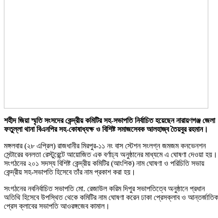
শহীদ জিয়া স্মৃতি সংসদের কেন্দ্রীয় কমিটির সহ-সভাপতি নির্বাচিত হয়েছেন নারায়ণগঞ্জ জেলা
ফতুল্লা থানা বিএনপির সহ-কোষাধ্যক্ষ ও বিশিষ্ট সমাজসেবক আলহাজ্ব তৈয়বুর রহমান।
মঙ্গলবার (২৮ এপ্রিল) রাজধানীর মিরপুর-১১ নং বাস স্টেশন সংলগ্ন জমজম কনভেনশন
সেন্টারের বনলতা রেস্টুরেন্টে আয়োজিত এক বর্ণাঢ্য অনুষ্ঠানের মাধ্যমে এ ঘোষণা দেওয়া হয়।
সংগঠনের ২০১ সদস্য বিশিষ্ট কেন্দ্রীয় কমিটির (আংশিক) নাম ঘোষণা ও পরিচিতি সভায়
কেন্দ্রীয় সহ-সভাপতি হিসেবে তাঁর নাম প্রকাশ করা হয়।
সংগঠনের নবনির্বাচিত সভাপতি মো. রেজাউল করিম দিপুর সভাপতিত্বে অনুষ্ঠানে প্রধান
অতিথি হিসেবে উপস্থিত থেকে কমিটির নাম ঘোষণা করেন ঢাকা প্রেসক্লাব ও আন্তর্জাতি
প্রেস ক্লাবের সভাপতি আওরঙ্গজেব কামাল।