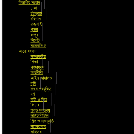
বিভাগীয় সংবাদ
ঢাকা
চট্টগ্রাম
বরিশাল
রাজশাহী
খুলনা
রংপুর
সিলেট
ময়মনসিংহ
আরো সংবাদ
সম্পাদকীয়
শিক্ষা
গণমাধ্যম
অর্থনীতি
আইন আদালত
কৃষি
তথ্য প্রযুক্তি
ধর্ম
নারী ও শিশু
ফিচার
মুক্ত মন্তব্য
লাইফস্টাইল
শিল্প ও সংস্কৃতি
সাক্ষাতকার
সাহিত্য