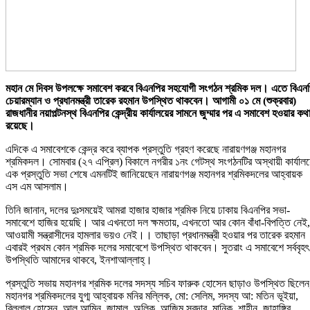
মহান মে দিবস উপলক্ষে সমাবেশ করবে বিএনপির সহযোগী সংগঠন শ্রমিক দল। এতে বিএন
চেয়ারম্যান ও প্রধানমন্ত্রী তারেক রহমান উপস্থিত থাকবেন। আগামী ০১ মে (শুক্রবার)
রাজধানীর নয়াপল্টনস্থ বিএনপির কেন্দ্রীয় কার্যালয়ের সামনে জুম্মার পর এ সমাবেশ হওয়ার কথ
রয়েছে।
এদিকে এ সমাবেশকে কেন্দ্র করে ব্যাপক প্রস্তুতি গ্রহণ করেছে নারায়ণগঞ্জ মহানগর
শ্রমিকদল। সোমবার (২৭ এপ্রিল) বিকালে নগরীর ১নং গেটস্থ সংগঠনটির অস্থায়ী কার্যাল
এক প্রস্তুতি সভা শেষে এমনটিই জানিয়েছেন নারায়ণগঞ্জ মহানগর শ্রমিকদলের আহ্বায়ক
এস এম আসলাম।
তিনি জানান, দলের দুঃসময়েই আমরা হাজার হাজার শ্রমিক নিয়ে ঢাকায় বিএনপির সভা-
সমাবেশে হাজির হয়েছি। আর এখনতো দল ক্ষমতায়, এখনতো আর কোন বাঁধা-বিপত্তি নেই,
আওয়ামী সন্ত্রাসীদের হামলার ভয়ও নেই।। তাছাড়া প্রধানমন্ত্রী হওয়ার পর তারেক রহমান
এবারই প্রথম কোন শ্রমিক দলের সমাবেশে উপস্থিত থাকবেন। সুতরাং এ সমাবেশে সর্ববৃহৎ
উপস্থিতি আমাদের থাকবে, ইনশাআল্লাহ্।
প্রস্তুতি সভায় মহানগর শ্রমিক দলের সদস্য সচিব ফারুক হোসেন ছাড়াও উপস্থিত ছিলেন
মহানগর শ্রমিকদলের যুগ্ম আহ্বায়ক মনির মল্লিক, মো: সেলিম, সদস্য আ: মতিন ভূইয়া,
বিল্লাল হোসেন, আল আমিন, জামাল, অলিক, আজিম সরদার, মানিক, শাহীন, জাহাঙ্গির