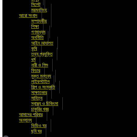
সিলেট
ময়মনসিংহ
আরো সংবাদ
সম্পাদকীয়
শিক্ষা
গণমাধ্যম
অর্থনীতি
আইন আদালত
কৃষি
তথ্য প্রযুক্তি
ধর্ম
নারী ও শিশু
ফিচার
মুক্ত মন্তব্য
লাইফস্টাইল
শিল্প ও সংস্কৃতি
সাক্ষাতকার
সাহিত্য
স্বাস্থ্য ও চিকিৎসা
চাকুরির খবর
আমাদের পরিবার
অন্যান্য
ভিডিও ঘর
ছবি ঘর