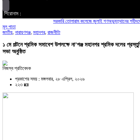
শিরোনাম :
সরকারি তোলারাম কলেজে জুলাই গণঅভ্যুত্থানের শহীদদের স্মরণ:
মূল পাতা
জাতীয়
,
নারায়ণগঞ্জ
,
মহানগর
,
রাজনীতি
১ মে পল্টনে শ্রমিক সমাবেশ উপলক্ষে না’গঞ্জ মহানগর শ্রমিক দলের প্রস্তু
সভা অনুষ্ঠিত
নিজস্ব প্রতিবেদক
প্রকাশের সময় : মঙ্গলবার, ২৮ এপ্রিল, ২০২৬
২২৩ 🪪