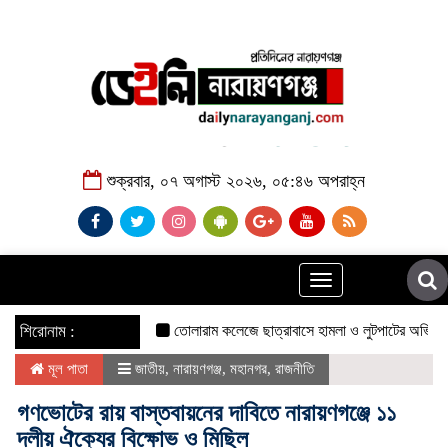
শুক্রবার, ০৭ অগাস্ট ২০২৬, ০৫:৪৬ অপরাহ্ন
Toggle
navigation
শিরোনাম :
তোলারাম কলেজে ছাত্রাবাসে হামলা ও লুটপাটের অভিযোগ ছাত্রদল
মূল পাতা
জাতীয়
,
নারায়ণগঞ্জ
,
মহানগর
,
রাজনীতি
গণভোটের রায় বাস্তবায়নের দাবিতে নারায়ণগঞ্জে ১১
দলীয় ঐক্যের বিক্ষোভ ও মিছিল