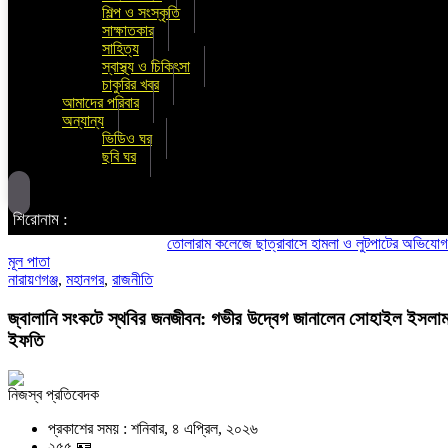
শিল্প ও সংস্কৃতি
সাক্ষাতকার
সাহিত্য
স্বাস্থ্য ও চিকিৎসা
চাকুরির খবর
আমাদের পরিবার
অন্যান্য
ভিডিও ঘর
ছবি ঘর
শিরোনাম :
তোলারাম কলেজে ছাত্রাবাসে হামলা ও লুটপাটের অভিযোগ ছাত্রদলের
মূল পাতা
নারায়ণগঞ্জ
,
মহানগর
,
রাজনীতি
জ্বালানি সংকটে স্থবির জনজীবন: গভীর উদ্বেগ জানালেন সোহাইল ইসলা
ইফতি
নিজস্ব প্রতিবেদক
প্রকাশের সময় : শনিবার, ৪ এপ্রিল, ২০২৬
২৫৫ 🪪