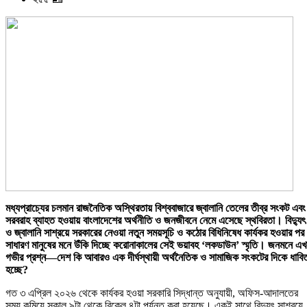
মধ্যপ্রাচ্যের চলমান রাজনৈতিক অস্থিরতায় বিশ্ববাজারে জ্বালানি তেলের তীব্র সংকট এবং
সরবরাহ ব্যাহত হওয়ায় বাংলাদেশের অর্থনীতি ও জনজীবনে নেমে এসেছে স্থবিরতা। বিদ্যুৎ
ও জ্বালানি সাশ্রয়ে সরকারের নেওয়া নতুন সময়সূচি ও কঠোর বিধিনিষেধ কার্যকর হওয়ার পর
সাধারণ মানুষের মনে উঁকি দিচ্ছে করোনাকালের সেই ভয়াবহ ‘লকডাউন’ স্মৃতি। জনমনে এ
গভীর প্রশ্ন—দেশ কি আবারও এক দীর্ঘস্থায়ী অর্থনৈতিক ও সামাজিক সংকটের দিকে ধাবি
হচ্ছে?
গত ৩ এপ্রিল ২০২৬ থেকে কার্যকর হওয়া সরকারি সিদ্ধান্ত অনুযায়ী, অফিস-আদালতের
সময় কমিয়ে সকাল ৯টা থেকে বিকেল ৪টা পর্যন্ত করা হয়েছে। একই সাথে বিদ্যুৎ সাশ্রয়ে