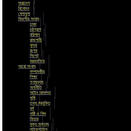
সারাদেশ
বিনোদন
খেলাধুলা
বিভাগীয় সংবাদ
ঢাকা
চট্টগ্রাম
বরিশাল
রাজশাহী
খুলনা
রংপুর
সিলেট
ময়মনসিংহ
আরো সংবাদ
সম্পাদকীয়
শিক্ষা
গণমাধ্যম
অর্থনীতি
আইন আদালত
কৃষি
তথ্য প্রযুক্তি
ধর্ম
নারী ও শিশু
ফিচার
মুক্ত মন্তব্য
লাইফস্টাইল