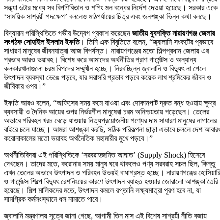
সন্ধ্যা ৬টার মধ্যে সব বিপণিবিতান ও শপিং মল বন্ধের নির্দেশ দেওয়া হয়েছে। সরকার একে
‘সাময়িক সাশ্রয়ী পদক্ষেপ’ বললেও মাঠপর্যায়ের চিত্র এবং জনশঙ্কা ভিন্ন কথা বলছে।
বিদ্যমান পরিস্থিতিতে গভীর উদ্বেগ প্রকাশ করেছেন
জাতীয় যুবশক্তি নারায়ণগঞ্জ জেলার
সংগঠক সোহাইল ইসলাম ইফতি
। তিনি এক বিবৃতিতে বলেন, “জ্বালানি সংকটের প্রভাবে
সাধারণ মানুষের জীবনযাত্রা আজ বিপর্যস্ত। নারায়ণগঞ্জের মতো শিল্পপ্রধান জেলায় এর
প্রভাব আরও ভয়াবহ। বিশেষ করে আমাদের অর্থনীতির প্রাণ গার্মেন্টস ও অন্যান্য
কলকারখানাগুলো চরম বিপদের সম্মুখীন হচ্ছে। নিরবচ্ছিন্ন জ্বালানি ও বিদ্যুৎ না পেলে
উৎপাদন ব্যবস্থা ভেঙে পড়বে, যার সরাসরি প্রভাব পড়বে কয়েক লাখ শ্রমিকের জীবন ও
জীবিকার ওপর।”
ইফতি আরও বলেন, “অফিসের সময় কমে যাওয়া এবং দোকানপাট দ্রুত বন্ধ হওয়ায় ক্ষুদ্র
ব্যবসায়ী ও দৈনিক আয়ের ওপর নির্ভরশীল মানুষেরা চরম অনিশ্চয়তায় পড়েছেন। তেলের
অভাবে পরিবহন খরচ বেড়ে যাওয়ায় নিত্যপ্রয়োজনীয় পণ্যের দাম সাধারণ মানুষের নাগালের
বাইরে চলে যাচ্ছে। আমরা আশঙ্কা করছি, সঠিক পরিকল্পনা ছাড়া এভাবে চললে দেশ আবার
করোনাকালের মতো ভয়াবহ অর্থনৈতিক মহামারীর মুখে পড়বে।”
অর্থনীতিবিদরা এই পরিস্থিতিকে ‘সরবরাহজনিত আঘাত’ (Supply Shock) হিসেবে
দেখছেন। তাদের মতে, করোনার সময় মানুষ ঘরে থাকলেও পণ্য সরবরাহ সচল ছিল, কিন্তু
এখন তেলের অভাবে উৎপাদন ও পরিবহন উভয়ই বাধাগ্রস্ত হচ্ছে। নারায়ণগঞ্জের হোসিয়ার
ও গার্মেন্টস শিল্পে বিদ্যুৎ রেশনিংয়ের কারণে উৎপাদন ব্যাহত হওয়ার জোরালো আশঙ্কা তৈরি
হয়েছে। শিল্প মালিকদের মতে, উৎপাদন কমলে রপ্তানি লক্ষ্যমাত্রা পূরণ হবে না, যা
সামগ্রিক কর্মসংস্থানে ধস নামাতে পারে।
জ্বালানি মন্ত্রণালয় সূত্রে জানা গেছে, আগামী তিন মাস এই বিশেষ সাশ্রয়ী নীতি বজায়