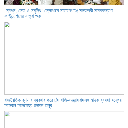
‘স্বপ্ন, সেবা ও সমৃদ্ধি’ স্লোগানে নারায়ণগঞ্জে সহযাত্রী মানবকল্যাণ
ফাউন্ডেশনের যাত্রা শুরু
রাজনৈতিক ব্যানার ব্যবহার করে চাঁদাবাজি-সন্ত্রাসবাদসহ মাদক ব্যবসা বন্ধের
আহবান আহমেদুর রহমান তনুর