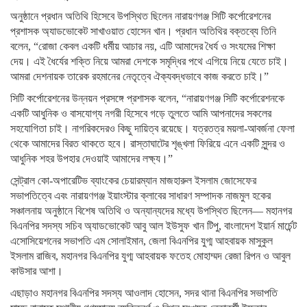
অনুষ্ঠানে প্রধান অতিথি হিসেবে উপস্থিত ছিলেন নারায়ণগঞ্জ সিটি কর্পোরেশনের
প্রশাসক অ্যাডভোকেট সাখাওয়াত হোসেন খান। প্রধান অতিথির বক্তব্যে তিনি
বলেন, “রোজা কেবল একটি ধর্মীয় আচার নয়, এটি আমাদের ধৈর্য ও সংযমের শিক্ষা
দেয়। এই ধৈর্যের শক্তি নিয়ে আমরা দেশকে সমৃদ্ধির পথে এগিয়ে নিয়ে যেতে চাই।
আমরা দেশনায়ক তারেক রহমানের নেতৃত্বে ঐক্যবদ্ধভাবে কাজ করতে চাই।”
সিটি কর্পোরেশনের উন্নয়ন প্রসঙ্গে প্রশাসক বলেন, “নারায়ণগঞ্জ সিটি কর্পোরেশনকে
একটি আধুনিক ও বাসযোগ্য নগরী হিসেবে গড়ে তুলতে আমি আপনাদের সকলের
সহযোগিতা চাই। নাগরিকদেরও কিছু দায়িত্ব রয়েছে। যত্রতত্র ময়লা-আবর্জনা ফেলা
থেকে আমাদের বিরত থাকতে হবে। রাস্তাঘাটের শৃঙ্খলা ফিরিয়ে এনে একটি সুন্দর ও
আধুনিক শহর উপহার দেওয়াই আমাদের লক্ষ্য।”
সেন্ট্রাল কো-অপারেটিভ ব্যাংকের চেয়ারম্যান মাজহারুল ইসলাম জোসেফের
সভাপতিত্বে এবং নারায়ণগঞ্জ ইয়াংস্টার ক্লাবের সাধারণ সম্পাদক নাজমুল হকের
সঞ্চালনায় অনুষ্ঠানে বিশেষ অতিথি ও অন্যান্যদের মধ্যে উপস্থিত ছিলেন— মহানগর
বিএনপির সদস্য সচিব অ্যাডভোকেট আবু আল ইউসুফ খান টিপু, বাংলাদেশ ইয়ার্ন মার্চেন্ট
এসোসিয়েশনের সভাপতি এম সোলাইমান, জেলা বিএনপির যুগ্ম আহবায়ক মাসুকুল
ইসলাম রাজিব, মহানগর বিএনপির যুগ্ম আহবায়ক ফতেহ মোহাম্মদ রেজা রিপন ও আবুল
কাউসার আশা।
এছাড়াও মহানগর বিএনপির সদস্য আওলাদ হোসেন, সদর থানা বিএনপির সভাপতি