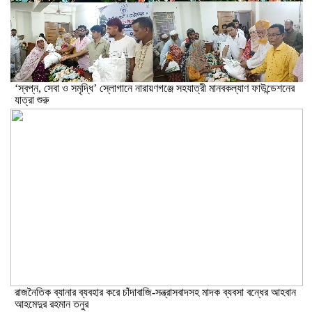
‘স্বপ্ন, সেবা ও সমৃদ্ধি’ স্লোগানে নারায়ণগঞ্জে সহযাত্রী মানবকল্যাণ ফাউন্ডেশনের
যাত্রা শুরু
রাজনৈতিক ব্যানার ব্যবহার করে চাঁদাবাজি-সন্ত্রাসবাদসহ মাদক ব্যবসা বন্ধের আহবান
আহমেদুর রহমান তনুর