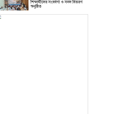
শিক্ষার্থীদের সংবর্ধণা ও সনদ বিতরণ
অনুষ্ঠিত
নারায়ণগঞ্জকে বিশেষ জেলা ঘোষণা ও
প্রিপেইড মিটার বন্ধসহ ৫ দফা দাবিতে
স্মারকলিপি
গ্যাস-বিদ্যুৎ সংকট ও দ্রব্যমূল্যের
ঊর্ধ্বগতির প্রতিবাদে ডিসির মাধ্যমে
প্রধানমন্ত্রীর কাছে ১১ দলীয় ঐক্যের
স্মারকলিপি
শামসুজ্জোহা উচ্চ বিদ্যালয়ের সভাপতি
নির্বাচিত হওয়ায় মাসুদ কবীরকে
বিএনপি নেতাদের ফুলেল শুভেচ্ছা
সরকারি তোলারাম কলেজে জুলাই
গণঅভ্যুত্থানের শহীদদের স্মরণ:
সবাইকে ঐক্যবদ্ধ থাকার আহ্বান
অধ্যক্ষের