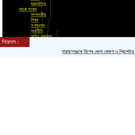
ময়মনসিংহ
আরো সংবাদ
সম্পাদকীয়
শিক্ষা
গণমাধ্যম
অর্থনীতি
আইন আদালত
শিরোনাম :
কৃষি
তথ্য প্রযুক্তি
নারায়ণগঞ্জকে বিশেষ জেলা ঘোষণা ও প্রিপেইড মিটার ব
ধর্ম
নারী ও শিশু
ফিচার
মুক্ত মন্তব্য
লাইফস্টাইল
শিল্প ও সংস্কৃতি
সাক্ষাতকার
সাহিত্য
স্বাস্থ্য ও চিকিৎসা
চাকুরির খবর
আমাদের পরিবার
অন্যান্য
ভিডিও ঘর
ছবি ঘর