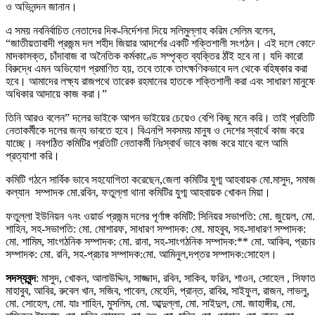
ও অভিনন্দন জানান।
এ সময় নবনির্বাচিত নেতাদের দিক-নির্দেশনা দিয়ে সলিমুল্লাহ করিম সেলিম বলেন,
“জাতীয়তাবাদী প্রজন্ম দল শহীদ জিয়ার আদর্শের একটি শক্তিশালী সংগঠন। এই দলে কোন
মাদকাসক্ত, চাঁদাবাজ বা অনৈতিক কর্মকাণ্ডে সম্পৃক্ত ব্যক্তির ঠাঁই হবে না। যদি কারো
বিরুদ্ধে এমন অভিযোগ প্রমাণিত হয়, তবে তাকে তাৎক্ষণিকভাবে দল থেকে বহিষ্কার করা
হবে। আমাদের লক্ষ্য রাজপথে তারেক রহমানের হাতকে শক্তিশালী করা এবং সাধারণ মানুষে
অধিকার আদায়ে কাজ করা।”
তিনি আরও বলেন” দলের ভাইকে আপন ভাইয়ের চেয়েও বেশি কিছু মনে করি। তাই প্রতিটি
নেতাকর্মীকে দলের জন্য ভাবতে হবে। বিএনপি সবসময় মানুষ ও দেশের স্বার্থে কাজ করে
যাচ্ছে। নবগঠিত কমিটির প্রতিটি নেতাকর্মী নিঃস্বার্থ ভাবে কাজ করে যাবে বলে আমি
প্রত্যাশা করি।
কমিটি গঠনে সার্বিক ভাবে সহযোগিতা করেছেন,জেলা কমিটির যুগ্ম আহবায়ক মো.মাসুদ, সমা
কল্যান সম্পাদক মো.রবিন, ফতুল্লা থানা কমিটির যুগ্ম আহবায়ক খোকন মিয়া।
ফতুল্লা ইউনিয়ন ৭নং ওয়ার্ড প্রজন্ম দলের পূর্ণাঙ্গ কমিটি: সিনিয়র সভাপতি: মো. জুয়েল, মো.
শাহিন, সহ-সভাপতি: মো. মোশারফ, সাধারণ সম্পাদক: মো. মাহবুব, সহ-সাধারণ সম্পাদক:
মো. শামিম, সাংগঠনিক সম্পাদক: মো. রানা, সহ-সাংগঠনিক সম্পাদক:** মো. আকিব, প্রচা
সম্পাদক: মো. রনি, সহ-প্রচার সম্পাদক:মো. আমিনুল,দপ্তর সম্পাদক:সোহেল।
সদস্যবৃন্দ
: মাসুদ, খোকন, আলাউদ্দিন, সাজ্জাদ, রবিন, সাকিব, ফরিন, শাওন, সোহেল , সিফাত
মাহাবুব, আবির, রুবেল খান, সজিব, পাবেল, মেহেদি, প্রান্ত, রাবির, সাইফুল, রাজন, লাভলু,
মো. সোহেল, মো. যাঃ শাহিন, মুসলিম, মো. আব্দুল্লা, মো. সাইদুল, মো. জাহাঙ্গীর, মো.