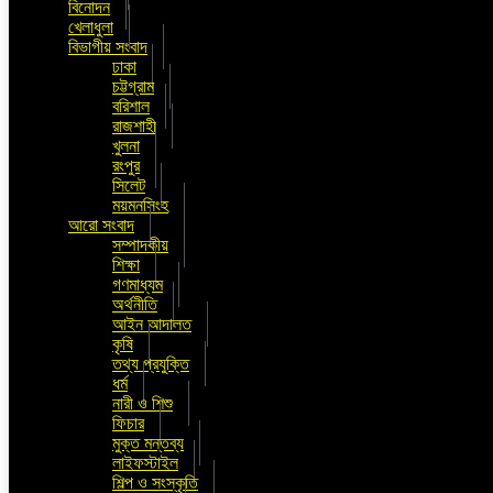
বিনোদন
খেলাধুলা
বিভাগীয় সংবাদ
ঢাকা
চট্টগ্রাম
বরিশাল
রাজশাহী
খুলনা
রংপুর
সিলেট
ময়মনসিংহ
আরো সংবাদ
সম্পাদকীয়
শিক্ষা
গণমাধ্যম
অর্থনীতি
আইন আদালত
কৃষি
তথ্য প্রযুক্তি
ধর্ম
নারী ও শিশু
ফিচার
মুক্ত মন্তব্য
লাইফস্টাইল
শিল্প ও সংস্কৃতি