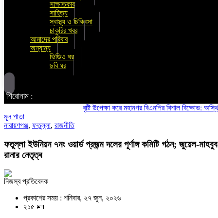
সাক্ষাতকার
সাহিত্য
স্বাস্থ্য ও চিকিৎসা
চাকুরির খবর
আমাদের পরিবার
অন্যান্য
ভিডিও ঘর
ছবি ঘর
শিরোনাম :
বৃষ্টি উপেক্ষা করে মহানগর বিএনপির বিশাল বিক্ষোভ: অস্থিতিশীলত
মূল পাতা
নারায়ণগঞ্জ
,
ফতুল্লা
,
রাজনীতি
ফতুল্লা ইউনিয়ন ৭নং ওয়ার্ড প্রজন্ম দলের পূর্ণাঙ্গ কমিটি গঠন; জুয়েল-মাহবুব
রানার নেতৃত্ব
নিজস্ব প্রতিবেদক
প্রকাশের সময় : শনিবার, ২৭ জুন, ২০২৬
২১৫ 🪪