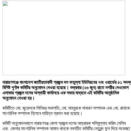
নারায়ণগঞ্জে বাংলাদেশ জাতীয়তাবাদী প্রজন্ম দল ফতুল্লা ইউনিয়নের ৭নং ওয়ার্ডের ৫১ সদস্
বিশিষ্ট পূর্ণাঙ্গ কমিটির অনুমোদন দেওয়া হয়েছে। শুক্রবার (২৬ জুন) রাতে নগরীর দেওভোগ
এলাকায় প্রজন্ম দলের অস্থায়ী কার্যালয়ে এক সভার মাধ্যমে এই কমিটির আনুষ্ঠানিক
অনুমোদন দেওয়া হয়।
কমিটিতে মো. জুয়েলকে সিনিয়র সভাপতি, মো. মাহবুবকে সাধারণ সম্পাদক এবং মো. রানাকে
সাংগঠনিক সম্পাদক হিসেবে দায়িত্ব প্রদান করা হয়েছে।
কমিটি অনুমোদনকালে নারায়ণগঞ্জ জেলা প্রজন্ম দলের আহ্বায়ক সলিমুল্লাহ করিম সেলিম
এবং জেলার সাংগঠনিক সম্পাদক আমান খানকে নবগঠিত কমিটির নেতৃবৃন্দ ফুল দিয়ে শুভেচ্ছা