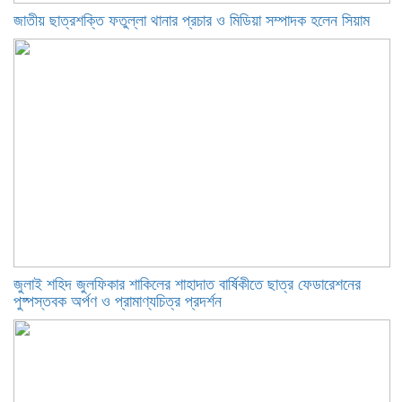
জাতীয় ছাত্রশক্তি ফতুল্লা থানার প্রচার ও মিডিয়া সম্পাদক হলেন সিয়াম
​জুলাই শহিদ জুলফিকার শাকিলের শাহাদাত বার্ষিকীতে ছাত্র ফেডারেশনের
পুষ্পস্তবক অর্পণ ও প্রামাণ্যচিত্র প্রদর্শন