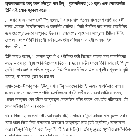
অ্যাডভোকেট আবু আল ইউসুফ খান টিপু। বৃহস্পতিবার (২৫ জুন) এক শোকবার্তায়
তিনি এই শোক প্রকাশ করেন
।
শোকবার্তায় অ্যাডভোকেট টিপু বলেন, “ফারুক মাল ছিলেন বাংলাদেশ জাতীয়তাবাদী
দলের একজন নিবেদিতপ্রাণ ও আদর্শিক সৈনিক। তিনি দীর্ঘদিন ধরে দলের রাজনীতির
সঙ্গে ওতপ্রোতভাবে সম্পৃক্ত ছিলেন। রাজপথের আন্দোলন-সংগ্রাম, মিছিল-মিটিং,
হরতাল এবং প্রতিটি নির্বাচনী কর্মকাণ্ডে তাঁর সক্রিয় ও সাহসী ভূমিকা ছিল
প্রশংসনীয়।”
তিনি আরও বলেন, “একজন ত্যাগী ও পরীক্ষিত কর্মী হিসেবে ফারুক মাল সহকর্মীদের
কাছে অত্যন্ত প্রিয় ও নির্ভরযোগ্য ছিলেন। দলের কঠিন সময়ে তিনি কখনোই পিছুপা
হননি। তাঁর এই আকস্মিক মৃত্যুতে বিএনপির রাজনীতিতে এক অপূরণীয় শূন্যতার সৃষ্টি
হয়েছে, যা সহজে পূরণ হওয়ার নয়।”
অ্যাডভোকেট আবু আল ইউসুফ খান টিপু মরহুমের বিদেহী আত্মার মাগফিরাত কামনা
করেন এবং শোকসন্তপ্ত পরিবার-পরিজনের প্রতি গভীর সমবেদনা জানিয়ে বলেন,
“মহান আল্লাহ যেন তাঁকে জান্নাতুল ফেরদাউস নসিব করেন এবং তাঁর পরিবারকে এই
শোক সইবার ধৈর্য দান করেন।”
নারায়ণগঞ্জ শহরের গলাচিপা চেয়ারম্যান বাড়ি এলাকার বাসিন্দা ফারুক মাল বৃহস্পতিবার
ভোর ৪টার দিকে নিজ বাসভবনে হৃদরোগে আক্রান্ত হয়ে (হার্ট অ্যাটাক) ইন্তেকাল
করেন (ইন্না লিল্লাহি ওয়া ইন্না ইলাইহি রাজিউন)। তাঁর মৃত্যুতে স্থানীয় রাজনৈতিক
ও সামাজিক অঙ্গনে শোকের ছায়া নেমে এসেছে।