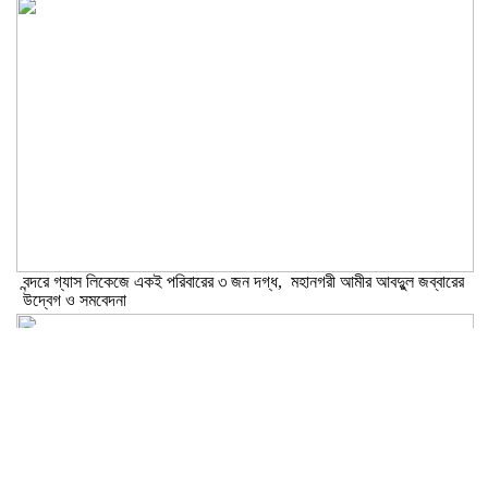
বন্দরে গ্যাস লিকেজে একই পরিবারের ৩ জন দগ্ধ, মহানগরী আমীর আবদুুল জব্বারের
উদ্বেগ ও সমবেদনা