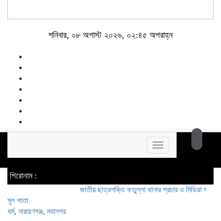
শনিবার, ০৮ অগাস্ট ২০২৬, ০২:৪৫ অপরাহ্ন
Toggle
navigation
শিরোনাম :
জাতীয় ছাত্রশক্তি ফতুল্লা থানার প্রচার ও মিডিয়া সম্পাদক হলেন 
মূল পাতা
ধর্ম
,
নারায়ণগঞ্জ
,
মহানগর