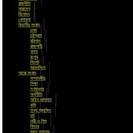
রাজনীতি
সারাদেশ
বিনোদন
খেলাধুলা
বিভাগীয় সংবাদ
ঢাকা
চট্টগ্রাম
বরিশাল
রাজশাহী
খুলনা
রংপুর
সিলেট
ময়মনসিংহ
আরো সংবাদ
সম্পাদকীয়
শিক্ষা
গণমাধ্যম
অর্থনীতি
আইন আদালত
কৃষি
তথ্য প্রযুক্তি
ধর্ম
নারী ও শিশু
ফিচার
মুক্ত মন্তব্য