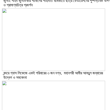
​জুলাই শহিদ জুলফিকার শাকিলের শাহাদাত বার্ষিকীতে ছাত্র ফেডারেশনের পুষ্পস্তবক অর্প
ও প্রামাণ্যচিত্র প্রদর্শন
বন্দরে গ্যাস লিকেজে একই পরিবারের ৩ জন দগ্ধ, মহানগরী আমীর আবদুুল জব্বারের
উদ্বেগ ও সমবেদনা