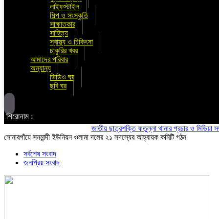
লাইফস্টাইল
শিল্প ও সংস্কৃতি
সাক্ষাতকার
সাহিত্য
স্বাস্থ্য ও চিকিৎসা
চাকুরির খবর
আমাদের পরিবার
অন্যান্য
ভিডিও ঘর
ছবি ঘর
শিরোনাম :
জাতীয় ছাত্রশক্তি ফতুল্লা থানার প্রচার ও মিডিয়া সম্পাদক 
সোনারগাঁয়ে সনমান্দী ইউনিয়ন ওলামা দলের ২১ সদস্যের আহ্বায়ক কমিটি গঠন
সর্বশেষ সংবাদ
জনপ্রিয় সংবাদ