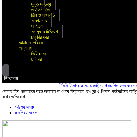
মুক্ত মন্তব্য
লাইফস্টাইল
শিল্প ও সংস্কৃতি
সাক্ষাতকার
সাহিত্য
স্বাস্থ্য ও চিকিৎসা
চাকুরির খবর
আমাদের পরিবার
অন্যান্য
ভিডিও ঘর
ছবি ঘর
শিরোনাম :
টিসিবি ডিলারে আমাকে জড়িয়ে প্রকাশিত সংবাদের প্রতিবাদ ও ত
সোনারগাঁয়ে পছন্দমতো দামে মালামাল না পেয়ে বিদ্যালয়ে ভাঙচুর ও শিক্ষক-কর্মচারীদের লাঞ্ছ
করার অভিযোগ
সর্বশেষ সংবাদ
জনপ্রিয় সংবাদ