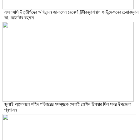
এসএসসি উত্তীর্ণদের অভিনন্দন জানালেন রেনেসাঁ ইন্টারন্যাশনাল ফাউন্ডেশনের চেয়ারম্যান
ডা. আতাউর রহমান
জুলাই আন্দোলনে শহিদ পরিবারের সদস্যকে সেলাই মেশিন উপহার দিল সদর উপজেলা
প্রশাসন