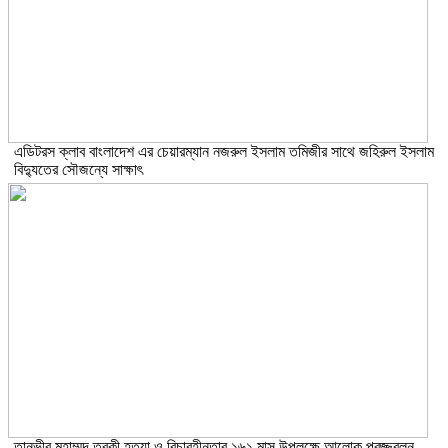
এডিটরস ক্লাব বাংলাদেশ এর চেয়ারম্যান নজরুল ইসলাম তমিজীর সাথে জহিরুল ইসলাম
বিদ্যুতের সৌজন্যে সাক্ষাৎ
তানভীর মুহাম্মদ ত্বকী হত্যা ও বিচারহীনতার ১৬১ মাস উপলক্ষে আলোক প্রজ্জ্বলন