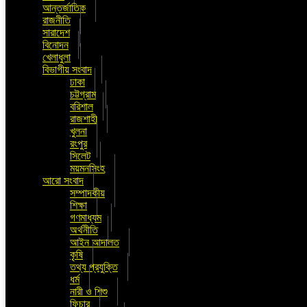
আন্তর্জাতিক
রাজনীতি
সারাদেশ
বিনোদন
খেলাধুলা
বিভাগীয় সংবাদ
ঢাকা
চট্টগ্রাম
বরিশাল
রাজশাহী
খুলনা
রংপুর
সিলেট
ময়মনসিংহ
আরো সংবাদ
সম্পাদকীয়
শিক্ষা
গণমাধ্যম
অর্থনীতি
আইন আদালত
কৃষি
তথ্য প্রযুক্তি
ধর্ম
নারী ও শিশু
ফিচার