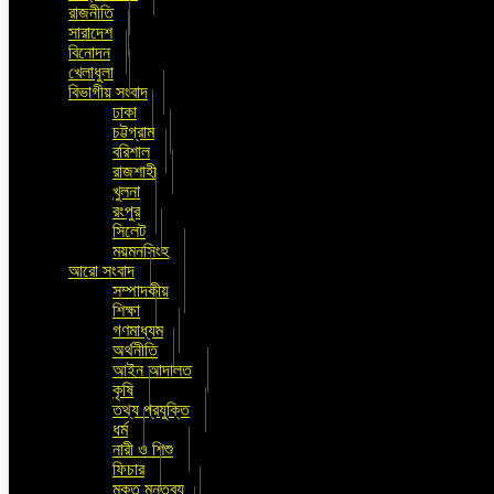
রাজনীতি
সারাদেশ
বিনোদন
খেলাধুলা
বিভাগীয় সংবাদ
ঢাকা
চট্টগ্রাম
বরিশাল
রাজশাহী
খুলনা
রংপুর
সিলেট
ময়মনসিংহ
আরো সংবাদ
সম্পাদকীয়
শিক্ষা
গণমাধ্যম
অর্থনীতি
আইন আদালত
কৃষি
তথ্য প্রযুক্তি
ধর্ম
নারী ও শিশু
ফিচার
মুক্ত মন্তব্য