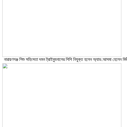
নারায়ণগঞ্জ শিশু সহিংসতা দমন ট্রাইব্যুনালের পিপি নিযুক্ত হলেন অ্যাড.আসমা হেলেন বিথ