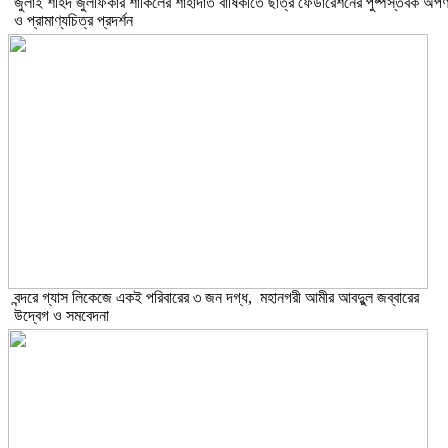
​জুলাই শহিদ জুলফিকার শাকিলের শাহাদাত বার্ষিকীতে ছাত্র ফেডারেশনের পুষ্পস্তবক অর্প
ও প্রামাণ্যচিত্র প্রদর্শন
বন্দরে গ্যাস লিকেজে একই পরিবারের ৩ জন দগ্ধ, মহানগরী আমীর আবদুুল জব্বারের
উদ্বেগ ও সমবেদনা