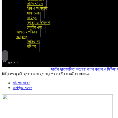
লাইফস্টাইল
শিল্প ও সংস্কৃতি
সাক্ষাতকার
সাহিত্য
স্বাস্থ্য ও চিকিৎসা
চাকুরির খবর
আমাদের পরিবার
অন্যান্য
ভিডিও ঘর
ছবি ঘর
শিরোনাম :
জাতীয় ছাত্রশক্তি ফতুল্লা থানার প্রচার ও মিডিয়া সম্পাদক
সিদ্ধিরগঞ্জে স্ত্রী হত্যার দায়ে ২৫ বছর পর স্বামীর যাবজ্জীবন কারাদণ্ড
সর্বশেষ সংবাদ
জনপ্রিয় সংবাদ