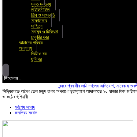
মুক্ত মন্তব্য
লাইফস্টাইল
শিল্প ও সংস্কৃতি
সাক্ষাতকার
সাহিত্য
স্বাস্থ্য ও চিকিৎসা
চাকুরির খবর
আমাদের পরিবার
অন্যান্য
ভিডিও ঘর
ছবি ঘর
শিরোনাম :
বন্দরে প্রবাসীর জমি দখলের অভিযোগ, সাবেক ছাত্রলীগ নেতা 
সিদ্ধিরগঞ্জে অবৈধ তেল মজুদ রাখার অপরাধে ভ্রাম্যমাণ আদালতের ২০ হাজার টাকা জরিমান
ও কঠোর হুঁশিয়ারী
সর্বশেষ সংবাদ
জনপ্রিয় সংবাদ