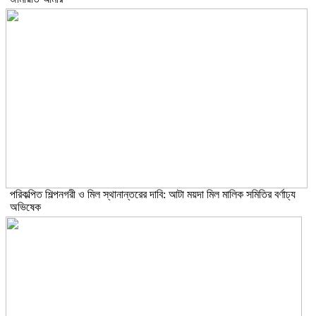
পরিকল্পিত শিল্পনগরী ও মিল স্থানান্তরের দাবি: আটা ময়দা মিল মালিক সমিতির বর্ণাঢ্য
অভিষেক