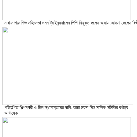
নারায়ণগঞ্জ শিশু সহিংসতা দমন ট্রাইব্যুনালের পিপি নিযুক্ত হলেন অ্যাড.আসমা হেলেন বিথ
পরিকল্পিত শিল্পনগরী ও মিল স্থানান্তরের দাবি: আটা ময়দা মিল মালিক সমিতির বর্ণাঢ্য
অভিষেক