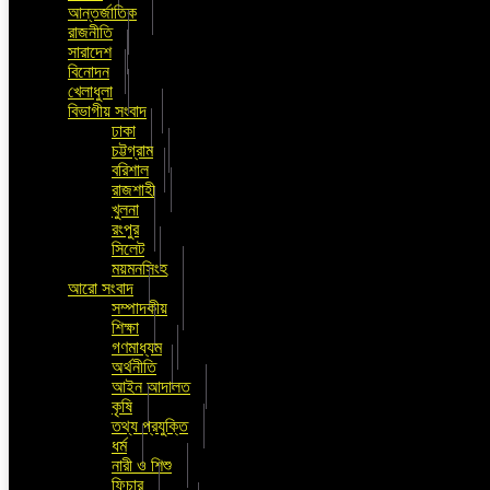
আন্তর্জাতিক
রাজনীতি
সারাদেশ
বিনোদন
খেলাধুলা
বিভাগীয় সংবাদ
ঢাকা
চট্টগ্রাম
বরিশাল
রাজশাহী
খুলনা
রংপুর
সিলেট
ময়মনসিংহ
আরো সংবাদ
সম্পাদকীয়
শিক্ষা
গণমাধ্যম
অর্থনীতি
আইন আদালত
কৃষি
তথ্য প্রযুক্তি
ধর্ম
নারী ও শিশু
ফিচার