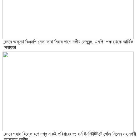
বন্দরে অসুস্থ বিএনপি নেতা তারা মিয়ার পাশে দলীয় নেতৃবৃন্দ, এমপি’ পক্ষ থেকে আর্থিক
সহায়তা
বন্দরে গ্যাস বিস্ফোরণে দগ্ধ একই পরিবারের ৩: বার্ন ইনস্টিটিউটে খোঁজ নিলেন মহানগরী
জামায়াত আমীর