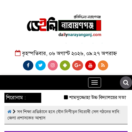
বৃহস্পতিবার, ০৬ অগাস্ট ২০২৬, ০৯:২৭ অপরাহ্ন
Toggle
navigation
শিরোনাম :
শামসুজ্জোহা উচ্চ বিদ্যালয়ের সভাপতি
সব শিক্ষা প্রতিষ্ঠানে হবে যৌন নিপীড়ন বিরোধী সেল গঠনের দাবি:
জেলা প্রশাসকের আশ্বাস