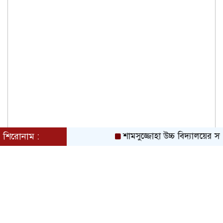
শিরোনাম :
শামসুজ্জোহা উচ্চ বিদ্যালয়ের স
জুলাই গণঅভ্যুত্থানে সকল শহীদদের আত্মার
মাগফিরাত কামনায় চৌধুরীবাড়ি ব্যবসায়ী
এসোসিয়েশনের দোয়া
জুলাই অভ্যূত্থান বার্ষিকী উপলক্ষে কাঁচপুরে
ইসলামী আন্দোলন বাংলাদেশ নারায়ণগঞ্জ
জেলার সমাবেশ অনুষ্ঠিত।