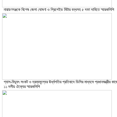
নারায়ণগঞ্জকে বিশেষ জেলা ঘোষণা ও প্রিপেইড মিটার বন্ধসহ ৫ দফা দাবিতে স্মারকলিপি
গ্যাস-বিদ্যুৎ সংকট ও দ্রব্যমূল্যের ঊর্ধ্বগতির প্রতিবাদে ডিসির মাধ্যমে প্রধানমন্ত্রীর কাছ
১১ দলীয় ঐক্যের স্মারকলিপি