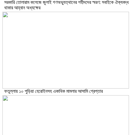
সরকারি তোলারাম কলেজে জুলাই গণঅভ্যুত্থানের শহীদদের স্মরণ: সবাইকে ঐক্যবদ্ধ
থাকার আহ্বান অধ্যক্ষের
ফতুল্লায় ১০ পুড়িয়া হেরোইনসহ একাধিক মামলার আসামি গ্রেপ্তার