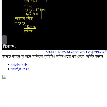
সাক্ষাতকার
সাহিত্য
স্বাস্থ্য ও চিকিৎসা
চাকুরির খবর
আমাদের পরিবার
অন্যান্য
ভিডিও ঘর
ছবি ঘর
শিরোনাম :
তোলারাম কলেজে ছাত্রাবাসে হামলা ও লুটপাটের অভিযোগ ছাত্
মাসদইর বায়তুন নূর জামে মসজিদের পূণনির্মাণে জাকির খানের পক্ষ থেকে আর্থিক অনুদান
সর্বশেষ সংবাদ
জনপ্রিয় সংবাদ