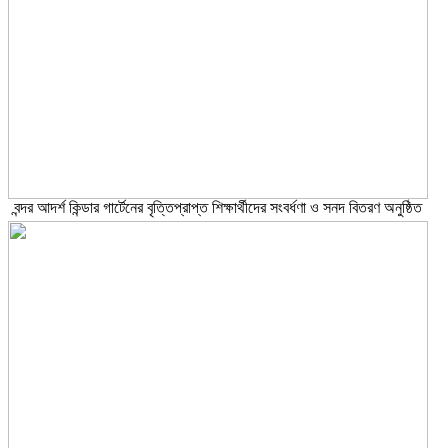
বন্দর আদর্শ কিন্ডার গার্টেনের বৃত্তিপ্রাপ্ত শিক্ষার্থীদের সংবর্ধণা ও সনদ বিতরণ অনুষ্ঠিত