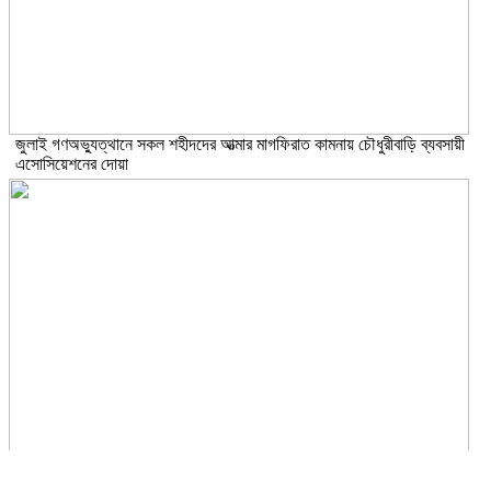
জুলাই গণঅভ্যুত্থানে সকল শহীদদের আত্মার মাগফিরাত কামনায় চৌধুরীবাড়ি ব্যবসায়ী
এসোসিয়েশনের দোয়া
জুলাই অভ্যূত্থান বার্ষিকী উপলক্ষে কাঁচপুরে ইসলামী আন্দোলন বাংলাদেশ নারায়ণগঞ্জ জেলা
সমাবেশ অনুষ্ঠিত।