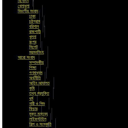
বিনোদন
খেলাধুলা
বিভাগীয় সংবাদ
ঢাকা
চট্টগ্রাম
বরিশাল
রাজশাহী
খুলনা
রংপুর
সিলেট
ময়মনসিংহ
আরো সংবাদ
সম্পাদকীয়
শিক্ষা
গণমাধ্যম
অর্থনীতি
আইন আদালত
কৃষি
তথ্য প্রযুক্তি
ধর্ম
নারী ও শিশু
ফিচার
মুক্ত মন্তব্য
লাইফস্টাইল
শিল্প ও সংস্কৃতি