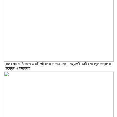
বন্দরে গ্যাস লিকেজে একই পরিবারের ৩ জন দগ্ধ, মহানগরী আমীর আবদুুল জব্বারের
উদ্বেগ ও সমবেদনা