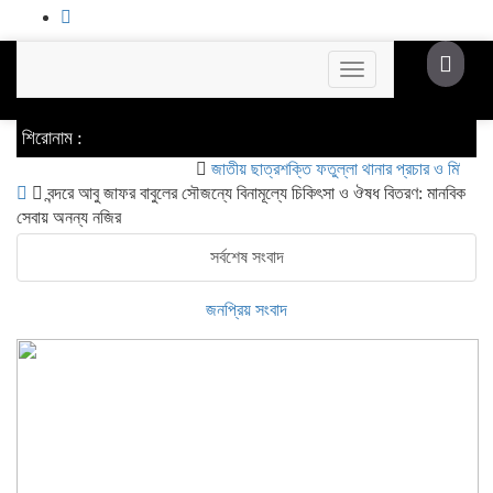
Toggle
navigation
শিরোনাম :
জাতীয় ছাত্রশক্তি ফতুল্লা থানার প্রচার ও মিডিয়া সম্পাদক
বন্দরে আবু জাফর বাবুলের সৌজন্যে বিনামূল্যে চিকিৎসা ও ঔষধ বিতরণ: মানবিক
সেবায় অনন্য নজির
সর্বশেষ সংবাদ
জনপ্রিয় সংবাদ