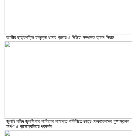
জাতীয় ছাত্রশক্তি ফতুল্লা থানার প্রচার ও মিডিয়া সম্পাদক হলেন সিয়াম
​জুলাই শহিদ জুলফিকার শাকিলের শাহাদাত বার্ষিকীতে ছাত্র ফেডারেশনের পুষ্পস্তবক
অর্পণ ও প্রামাণ্যচিত্র প্রদর্শন