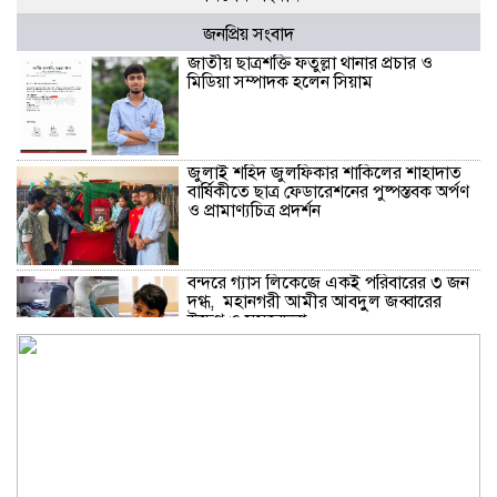
জনপ্রিয় সংবাদ
জাতীয় ছাত্রশক্তি ফতুল্লা থানার প্রচার ও
মিডিয়া সম্পাদক হলেন সিয়াম
​জুলাই শহিদ জুলফিকার শাকিলের শাহাদাত
বার্ষিকীতে ছাত্র ফেডারেশনের পুষ্পস্তবক অর্পণ
ও প্রামাণ্যচিত্র প্রদর্শন
বন্দরে গ্যাস লিকেজে একই পরিবারের ৩ জন
দগ্ধ, মহানগরী আমীর আবদুুল জব্বারের
উদ্বেগ ও সমবেদনা
মাদক ও ছিনতাই এর বিরুদ্ধে ১নং বাবুরাইলে
প্রস্তুতিমূলক আলোচনা সভা