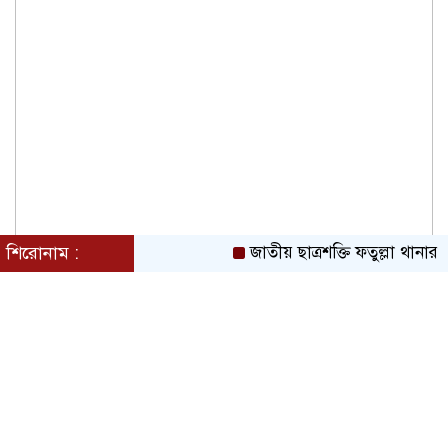
তোলারাম কলেজে ছাত্রাবাসে হামলা ও
শিরোনাম :
জাতীয় ছাত্রশক্তি ফতুল্লা থানার 
লুটপাটের অভিযোগ ছাত্রদলের বিরুদ্ধে:
ছাত্রশক্তির সংবাদ সম্মেলন