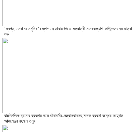
‘স্বপ্ন, সেবা ও সমৃদ্ধি’ স্লোগানে নারায়ণগঞ্জে সহযাত্রী মানবকল্যাণ ফাউন্ডেশনের যাত্রা
শুরু
রাজনৈতিক ব্যানার ব্যবহার করে চাঁদাবাজি-সন্ত্রাসবাদসহ মাদক ব্যবসা বন্ধের আহবান
আহমেদুর রহমান তনুর