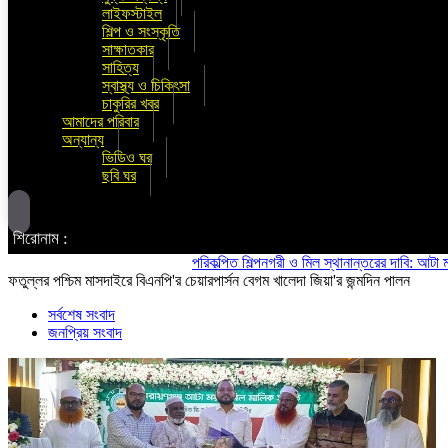
লাইফস্টাইল
শিল্প ও সংস্কৃতি
সাক্ষাতকার
সাহিত্য
স্বাস্থ্য ও চিকিৎসা
চাকুরির খবর
আমাদের পরিবার
অন্যান্য
ভিডিও ঘর
ছবি ঘর
শিরোনাম :
পরিকল্পিত শিল্পনগরী ও মিল স্থানান্তরের দাবি: আটা ময়দা মিল
ফতুল্লর পশ্চিম মাসদাইরে বিএনপি'র চেয়ারপার্সন বেগম খালেদা জিয়া'র জন্মদিন পালন
সর্বশেষ সংবাদ
জনপ্রিয় সংবাদ