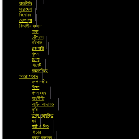
রাজনীতি
সারাদেশ
বিনোদন
খেলাধুলা
বিভাগীয় সংবাদ
ঢাকা
চট্টগ্রাম
বরিশাল
রাজশাহী
খুলনা
রংপুর
সিলেট
ময়মনসিংহ
আরো সংবাদ
সম্পাদকীয়
শিক্ষা
গণমাধ্যম
অর্থনীতি
আইন আদালত
কৃষি
তথ্য প্রযুক্তি
ধর্ম
নারী ও শিশু
ফিচার
মুক্ত মন্তব্য