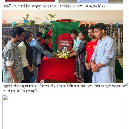
জাতীয় ছাত্রশক্তি ফতুল্লা থানার প্রচার ও মিডিয়া সম্পাদক হলেন সিয়াম
​জুলাই শহিদ জুলফিকার শাকিলের শাহাদাত বার্ষিকীতে ছাত্র ফেডারেশনের পুষ্পস্তবক অর্প
ও প্রামাণ্যচিত্র প্রদর্শন