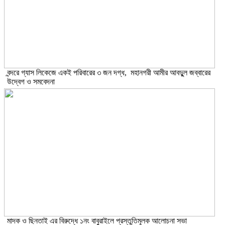
বন্দরে গ্যাস লিকেজে একই পরিবারের ৩ জন দগ্ধ, মহানগরী আমীর আবদুুল জব্বারের
উদ্বেগ ও সমবেদনা
মাদক ও ছিনতাই এর বিরুদ্ধে ১নং বাবুরাইলে প্রস্তুতিমূলক আলোচনা সভা