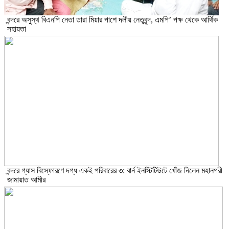
বন্দরে অসুস্থ বিএনপি নেতা তারা মিয়ার পাশে দলীয় নেতৃবৃন্দ, এমপি’ পক্ষ থেকে আর্থিক
সহায়তা
বন্দরে গ্যাস বিস্ফোরণে দগ্ধ একই পরিবারের ৩: বার্ন ইনস্টিটিউটে খোঁজ নিলেন মহানগরী
জামায়াত আমীর