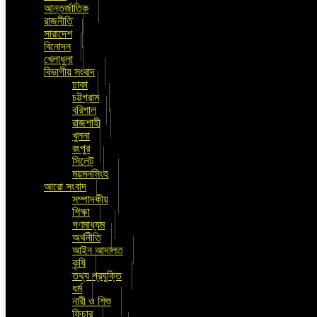
আন্তর্জাতিক
রাজনীতি
সারাদেশ
বিনোদন
খেলাধুলা
বিভাগীয় সংবাদ
ঢাকা
চট্টগ্রাম
বরিশাল
রাজশাহী
খুলনা
রংপুর
সিলেট
ময়মনসিংহ
আরো সংবাদ
সম্পাদকীয়
শিক্ষা
গণমাধ্যম
অর্থনীতি
আইন আদালত
কৃষি
তথ্য প্রযুক্তি
ধর্ম
নারী ও শিশু
ফিচার