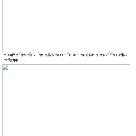
পরিকল্পিত শিল্পনগরী ও মিল স্থানান্তরের দাবি: আটা ময়দা মিল মালিক সমিতির বর্ণাঢ্য
অভিষেক