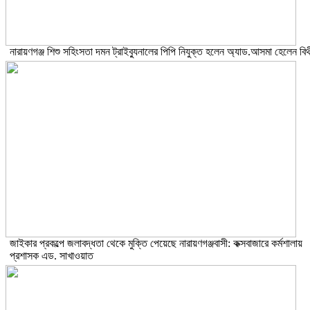
নারায়ণগঞ্জ শিশু সহিংসতা দমন ট্রাইব্যুনালের পিপি নিযুক্ত হলেন অ্যাড.আসমা হেলেন বিথ
জাইকার প্রকল্পে জলাবদ্ধতা থেকে মুক্তি পেয়েছে নারায়ণগঞ্জবাসী: কক্সবাজারে কর্মশালায়
প্রশাসক এড. সাখাওয়াত