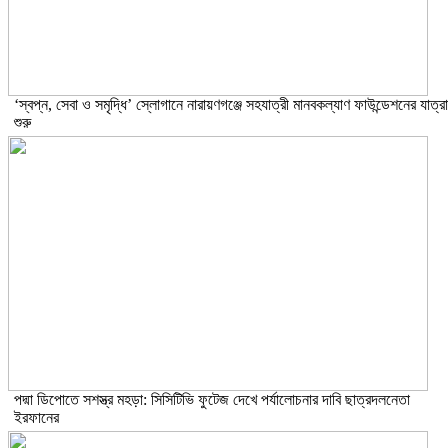
‘স্বপ্ন, সেবা ও সমৃদ্ধি’ স্লোগানে নারায়ণগঞ্জে সহযাত্রী মানবকল্যাণ ফাউন্ডেশনের যাত্রা
শুরু
পদ্মা ডিপোতে সশস্ত্র মহড়া: সিসিটিভি ফুটেজ দেখে পর্যালোচনার দাবি ছাত্রদলনেতা
ইরফানের