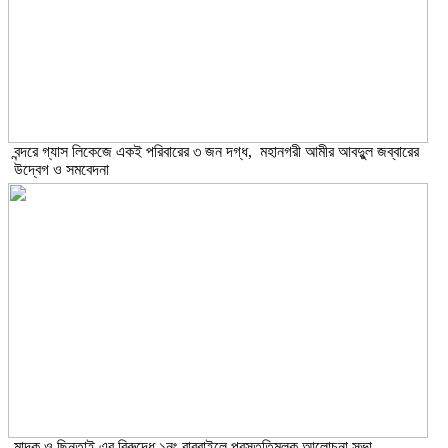
বন্দরে গ্যাস লিকেজে একই পরিবারের ৩ জন দগ্ধ, মহানগরী আমীর আবদুুল জব্বারের
উদ্বেগ ও সমবেদনা
মাদক ও ছিনতাই এর বিরুদ্ধে ১নং বাবুরাইলে প্রস্তুতিমূলক আলোচনা সভা