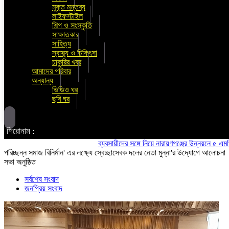
মুক্ত মন্তব্য
লাইফস্টাইল
শিল্প ও সংস্কৃতি
সাক্ষাতকার
সাহিত্য
স্বাস্থ্য ও চিকিৎসা
চাকুরির খবর
আমাদের পরিবার
অন্যান্য
ভিডিও ঘর
ছবি ঘর
শিরোনাম :
ব্যবসায়ীদের সঙ্গে নিয়ে নারায়ণগঞ্জের উন্নয়নে ৫ এমপির ঐক্য
পরিচ্ছন্ন সমাজ বিনির্মান' এর লক্ষ্যে স্বেচ্ছাসেবক দলের নেতা মুন্না'র উদ্যোগে আলোচনা
সভা অনুষ্ঠিত
সর্বশেষ সংবাদ
জনপ্রিয় সংবাদ