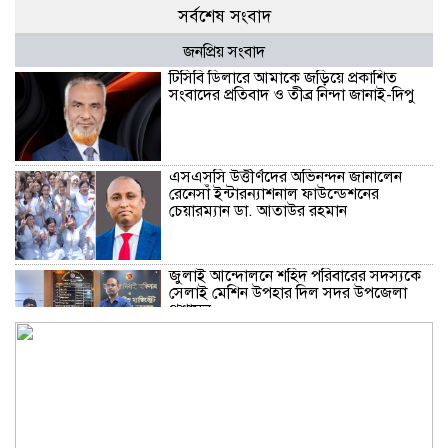
সর্বশেষ সংবাদ
জনপ্রিয় সংবাদ
টিসিবি ডিলারে আমাকে জড়িয়ে প্রকাশিত
সংবাদের প্রতিবাদ ও তীব্র নিন্দা জানাই-দিপু
এসএসসি উত্তীর্ণদের অভিনন্দন জানালেন
রেনেসাঁ ইন্টারন্যাশনাল ফাউন্ডেশনের
চেয়ারম্যান ডা. আতাউর রহমান
জুলাই আন্দোলনে শহিদ পরিবারের সদস্যকে
সেলাই মেশিন উপহার দিল সদর উপজেলা
প্রশাসন
বন্দরে প্রবাসীর জমি দখলের অভিযোগ,
সাবেক ছাত্রলীগ নেতা মহিউদ্দিন ও মিঠুর
বিরুদ্ধে হামলার অভিযোগ