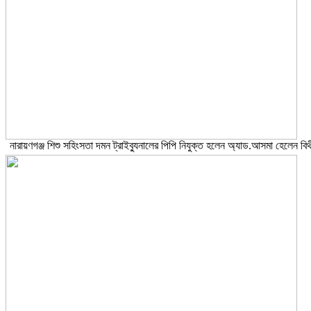
নারায়ণগঞ্জ শিশু সহিংসতা দমন ট্রাইব্যুনালের পিপি নিযুক্ত হলেন অ্যাড.আসমা হেলেন বিথ