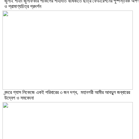
​জুলাই শহিদ জুলফিকার শাকিলের শাহাদাত বার্ষিকীতে ছাত্র ফেডারেশনের পুষ্পস্তবক অর্প
ও প্রামাণ্যচিত্র প্রদর্শন
বন্দরে গ্যাস লিকেজে একই পরিবারের ৩ জন দগ্ধ, মহানগরী আমীর আবদুুল জব্বারের
উদ্বেগ ও সমবেদনা