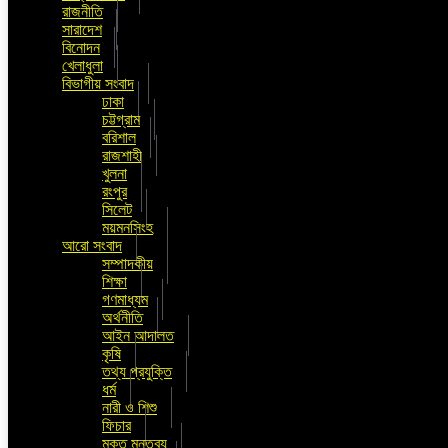
রাজনীতি
সারাদেশ
বিনোদন
খেলাধুলা
বিভাগীয় সংবাদ
ঢাকা
চট্টগ্রাম
বরিশাল
রাজশাহী
খুলনা
রংপুর
সিলেট
ময়মনসিংহ
আরো সংবাদ
সম্পাদকীয়
শিক্ষা
গণমাধ্যম
অর্থনীতি
আইন আদালত
কৃষি
তথ্য প্রযুক্তি
ধর্ম
নারী ও শিশু
ফিচার
মুক্ত মন্তব্য