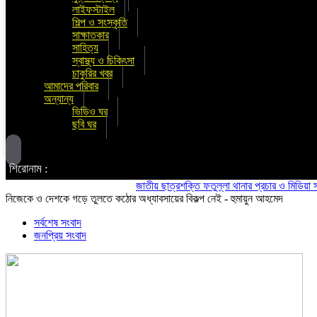
লাইফস্টাইল
শিল্প ও সংস্কৃতি
সাক্ষাতকার
সাহিত্য
স্বাস্থ্য ও চিকিৎসা
চাকুরির খবর
আমাদের পরিবার
অন্যান্য
ভিডিও ঘর
ছবি ঘর
শিরোনাম :
জাতীয় ছাত্রশক্তি ফতুল্লা থানার প্রচার ও মিডিয়া সম্পাদক 
নিজেকে ও দেশকে গড়ে তুলতে কঠোর অধ্যাবসায়ের বিকল্প নেই - হুমায়ুন আহমেদ
সর্বশেষ সংবাদ
জনপ্রিয় সংবাদ