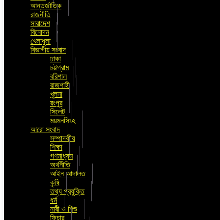
আন্তর্জাতিক
রাজনীতি
সারাদেশ
বিনোদন
খেলাধুলা
বিভাগীয় সংবাদ
ঢাকা
চট্টগ্রাম
বরিশাল
রাজশাহী
খুলনা
রংপুর
সিলেট
ময়মনসিংহ
আরো সংবাদ
সম্পাদকীয়
শিক্ষা
গণমাধ্যম
অর্থনীতি
আইন আদালত
কৃষি
তথ্য প্রযুক্তি
ধর্ম
নারী ও শিশু
ফিচার