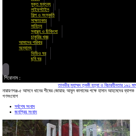
মুক্ত মন্তব্য
লাইফস্টাইল
শিল্প ও সংস্কৃতি
সাক্ষাতকার
সাহিত্য
স্বাস্থ্য ও চিকিৎসা
চাকুরির খবর
আমাদের পরিবার
অন্যান্য
ভিডিও ঘর
ছবি ঘর
শিরোনাম :
তানভীর মুহাম্মদ ত্বকী হত্যা ও বিচারহীনতার ১৬১ মাস উপলক্
নারায়ণগঞ্জ-৫ আসনে ধানের শীষের জোয়ার: আবুল কালামের পক্ষে হাসান আহমেদের ব্যাপক
গণসংযোগ
সর্বশেষ সংবাদ
জনপ্রিয় সংবাদ