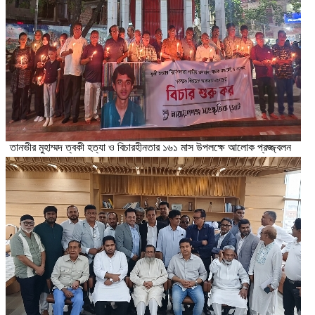
তানভীর মুহাম্মদ ত্বকী হত্যা ও বিচারহীনতার ১৬১ মাস উপলক্ষে আলোক প্রজ্জ্বলন