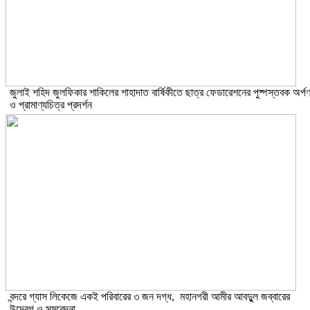
​জুলাই শহিদ জুলফিকার শাকিলের শাহাদাত বার্ষিকীতে ছাত্র ফেডারেশনের পুষ্পস্তবক অর্প
ও প্রামাণ্যচিত্র প্রদর্শন
বন্দরে গ্যাস লিকেজে একই পরিবারের ৩ জন দগ্ধ, মহানগরী আমীর আবদুুল জব্বারের
উদ্বেগ ও সমবেদনা