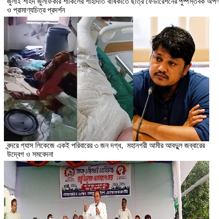
​জুলাই শহিদ জুলফিকার শাকিলের শাহাদাত বার্ষিকীতে ছাত্র ফেডারেশনের পুষ্পস্তবক অর্প
ও প্রামাণ্যচিত্র প্রদর্শন
বন্দরে গ্যাস লিকেজে একই পরিবারের ৩ জন দগ্ধ, মহানগরী আমীর আবদুুল জব্বারের
উদ্বেগ ও সমবেদনা