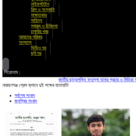
লাইফস্টাইল
শিল্প ও সংস্কৃতি
সাক্ষাতকার
সাহিত্য
স্বাস্থ্য ও চিকিৎসা
চাকুরির খবর
আমাদের পরিবার
অন্যান্য
ভিডিও ঘর
ছবি ঘর
শিরোনাম :
জাতীয় ছাত্রশক্তি ফতুল্লা থানার প্রচার ও মিডিয়া সম্পাদক হ
নারায়ণগঞ্জ প্রেস ক্লাবে দুই পক্ষের হাতাহাতি
সর্বশেষ সংবাদ
জনপ্রিয় সংবাদ