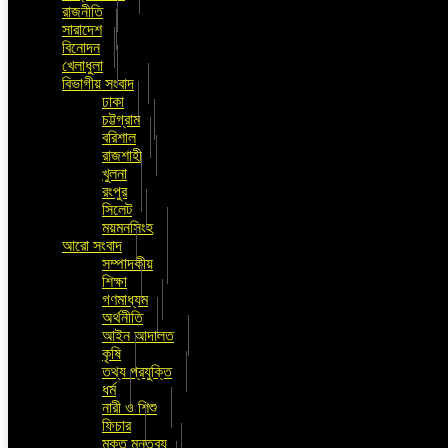
রাজনীতি
সারাদেশ
বিনোদন
খেলাধুলা
বিভাগীয় সংবাদ
ঢাকা
চট্টগ্রাম
বরিশাল
রাজশাহী
খুলনা
রংপুর
সিলেট
ময়মনসিংহ
আরো সংবাদ
সম্পাদকীয়
শিক্ষা
গণমাধ্যম
অর্থনীতি
আইন আদালত
কৃষি
তথ্য প্রযুক্তি
ধর্ম
নারী ও শিশু
ফিচার
মুক্ত মন্তব্য