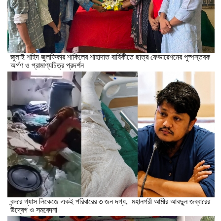
​জুলাই শহিদ জুলফিকার শাকিলের শাহাদাত বার্ষিকীতে ছাত্র ফেডারেশনের পুষ্পস্তবক
অর্পণ ও প্রামাণ্যচিত্র প্রদর্শন
বন্দরে গ্যাস লিকেজে একই পরিবারের ৩ জন দগ্ধ, মহানগরী আমীর আবদুুল জব্বারের
উদ্বেগ ও সমবেদনা