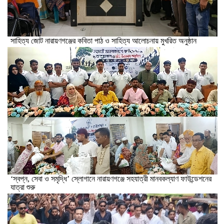
সাহিত্য জোট নারায়ণগঞ্জের কবিতা পাঠ ও সাহিত্য আলোচনায় মুখরিত অনুষ্ঠান
‘স্বপ্ন, সেবা ও সমৃদ্ধি’ স্লোগানে নারায়ণগঞ্জে সহযাত্রী মানবকল্যাণ ফাউন্ডেশনের
যাত্রা শুরু