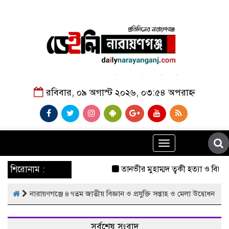
রবিবার, ০৯ অগাস্ট ২০২৬, ০৩:৫৪ অপরাহ্ন
Toggle
navigation
শিরোনাম :
তানভীর মুহাম্মদ ত্বকী হত্যা ও বিচা
নারায়ণগঞ্জে ৪৭তম জাতীয় বিজ্ঞান ও প্রযুক্তি সপ্তাহ ও মেলা উদ্বোধন
সর্বশেষ সংবাদ