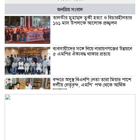
জনপ্রিয় সংবাদ
তানভীর মুহাম্মদ ত্বকী হত্যা ও বিচারহীনতার
১৬১ মাস উপলক্ষে আলোক প্রজ্জ্বলন
ব্যবসায়ীদের সঙ্গে নিয়ে নারায়ণগঞ্জের উন্নয়নে
৫ এমপির ঐক্যবদ্ধ থাকার প্রত্যয়
বন্দরে অসুস্থ বিএনপি নেতা তারা মিয়ার পাশে
দলীয় নেতৃবৃন্দ, এমপি’ পক্ষ থেকে আর্থিক
সহায়তা
বন্দরে গ্যাস বিস্ফোরণে দগ্ধ একই পরিবারের
৩: বার্ন ইনস্টিটিউটে খোঁজ নিলেন মহানগরী
জামায়াত আমীর