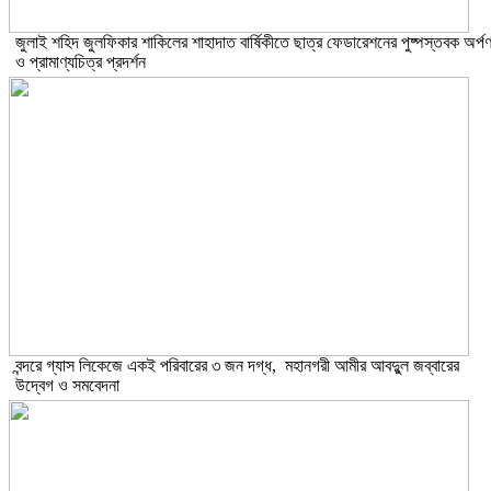
​জুলাই শহিদ জুলফিকার শাকিলের শাহাদাত বার্ষিকীতে ছাত্র ফেডারেশনের পুষ্পস্তবক অর্প
ও প্রামাণ্যচিত্র প্রদর্শন
বন্দরে গ্যাস লিকেজে একই পরিবারের ৩ জন দগ্ধ, মহানগরী আমীর আবদুুল জব্বারের
উদ্বেগ ও সমবেদনা