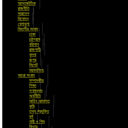
আন্তর্জাতিক
রাজনীতি
সারাদেশ
বিনোদন
খেলাধুলা
বিভাগীয় সংবাদ
ঢাকা
চট্টগ্রাম
বরিশাল
রাজশাহী
খুলনা
রংপুর
সিলেট
ময়মনসিংহ
আরো সংবাদ
সম্পাদকীয়
শিক্ষা
গণমাধ্যম
অর্থনীতি
আইন আদালত
কৃষি
তথ্য প্রযুক্তি
ধর্ম
নারী ও শিশু
ফিচার