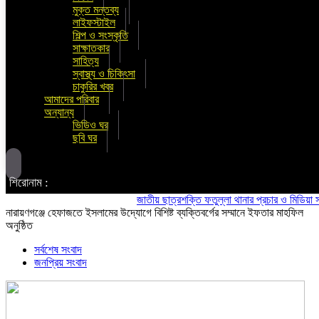
মুক্ত মন্তব্য
লাইফস্টাইল
শিল্প ও সংস্কৃতি
সাক্ষাতকার
সাহিত্য
স্বাস্থ্য ও চিকিৎসা
চাকুরির খবর
আমাদের পরিবার
অন্যান্য
ভিডিও ঘর
ছবি ঘর
শিরোনাম :
জাতীয় ছাত্রশক্তি ফতুল্লা থানার প্রচার ও মিডিয়া সম্পাদক
নারায়ণগঞ্জে হেফাজতে ইসলামের উদ্যোগে বিশিষ্ট ব্যক্তিবর্গের সম্মানে ইফতার মাহফিল
অনুষ্ঠিত
সর্বশেষ সংবাদ
জনপ্রিয় সংবাদ