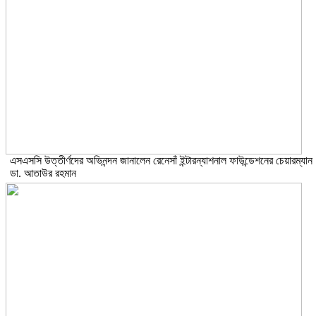
এসএসসি উত্তীর্ণদের অভিনন্দন জানালেন রেনেসাঁ ইন্টারন্যাশনাল ফাউন্ডেশনের চেয়ারম্যান
ডা. আতাউর রহমান