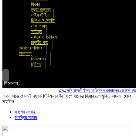
ফিচার
মুক্ত মন্তব্য
লাইফস্টাইল
শিল্প ও সংস্কৃতি
সাক্ষাতকার
সাহিত্য
স্বাস্থ্য ও চিকিৎসা
চাকুরির খবর
আমাদের পরিবার
অন্যান্য
ভিডিও ঘর
ছবি ঘর
শিরোনাম :
এসএসসি উত্তীর্ণদের অভিনন্দন জানালেন রেনেসাঁ ইন্টারন্যা
নারায়ণগঞ্জে সোনালী ব্যাংক সিবিএ-এর উদ্যোগে খালেদা জিয়ার রোগমুক্তি কামনায় দোয়া
মাহফিল
সর্বশেষ সংবাদ
জনপ্রিয় সংবাদ