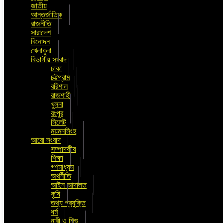
জাতীয়
আন্তর্জাতিক
রাজনীতি
সারাদেশ
বিনোদন
খেলাধুলা
বিভাগীয় সংবাদ
ঢাকা
চট্টগ্রাম
বরিশাল
রাজশাহী
খুলনা
রংপুর
সিলেট
ময়মনসিংহ
আরো সংবাদ
সম্পাদকীয়
শিক্ষা
গণমাধ্যম
অর্থনীতি
আইন আদালত
কৃষি
তথ্য প্রযুক্তি
ধর্ম
নারী ও শিশু