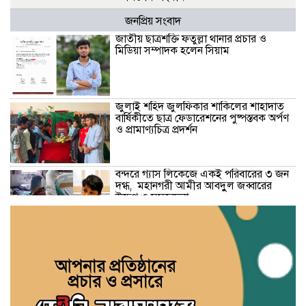
জনপ্রিয় সংবাদ
জাতীয় ছাত্রশক্তি ফতুল্লা থানার প্রচার ও
মিডিয়া সম্পাদক হলেন সিয়াম
​জুলাই শহিদ জুলফিকার শাকিলের শাহাদাত
বার্ষিকীতে ছাত্র ফেডারেশনের পুষ্পস্তবক অর্পণ
ও প্রামাণ্যচিত্র প্রদর্শন
বন্দরে গ্যাস লিকেজে একই পরিবারের ৩ জন
দগ্ধ, মহানগরী আমীর আবদুুল জব্বারের
উদ্বেগ ও সমবেদনা
মাদক ও ছিনতাই এর বিরুদ্ধে ১নং বাবুরাইলে
প্রস্তুতিমূলক আলোচনা সভা