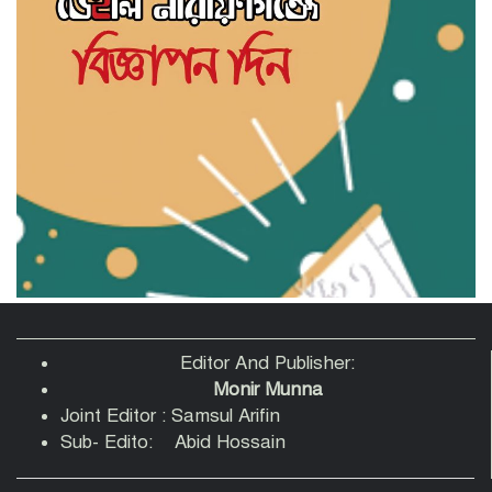
সাহিত্য জোট নারায়ণগঞ্জের কবিতা পাঠ ও
সাহিত্য আলোচনায় মুখরিত অনুষ্ঠান
‘স্বপ্ন, সেবা ও সমৃদ্ধি’ স্লোগানে নারায়ণগঞ্জে
সহযাত্রী মানবকল্যাণ ফাউন্ডেশনের যাত্রা শুরু
রাজনৈতিক ব্যানার ব্যবহার করে চাঁদাবাজি-
সন্ত্রাসবাদসহ মাদক ব্যবসা বন্ধের আহবান
আহমেদুর রহমান তনুর
পানির পাম্পের দাবি নিয়ে বক্তারা-আমাদেরকে
রাস্তায় নামতে বাধ্য করবেন না
Editor And Publisher:
Monir Munna
Joint Editor : Samsul Arifin
তোলারাম কলেজে হামলায় আহত শিবির
Sub- Edito: Abid Hossain
নেতাদের হাসপাতালে দেখতে গেলেন কেন্দ্রীয়
সভাপতি