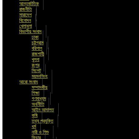
আন্তর্জাতিক
রাজনীতি
সারাদেশ
বিনোদন
খেলাধুলা
বিভাগীয় সংবাদ
ঢাকা
চট্টগ্রাম
বরিশাল
রাজশাহী
খুলনা
রংপুর
সিলেট
ময়মনসিংহ
আরো সংবাদ
সম্পাদকীয়
শিক্ষা
গণমাধ্যম
অর্থনীতি
আইন আদালত
কৃষি
তথ্য প্রযুক্তি
ধর্ম
নারী ও শিশু
ফিচার