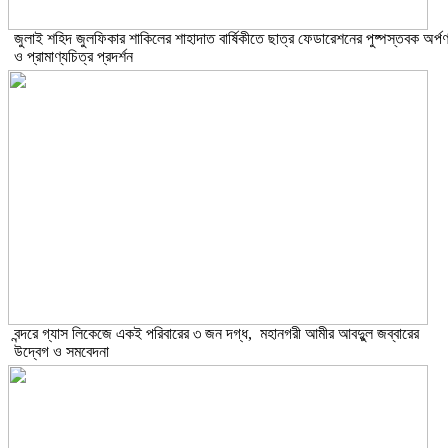
​জুলাই শহিদ জুলফিকার শাকিলের শাহাদাত বার্ষিকীতে ছাত্র ফেডারেশনের পুষ্পস্তবক অর্প
ও প্রামাণ্যচিত্র প্রদর্শন
বন্দরে গ্যাস লিকেজে একই পরিবারের ৩ জন দগ্ধ, মহানগরী আমীর আবদুুল জব্বারের
উদ্বেগ ও সমবেদনা