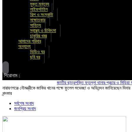
মুক্ত মন্তব্য
লাইফস্টাইল
শিল্প ও সংস্কৃতি
সাক্ষাতকার
সাহিত্য
স্বাস্থ্য ও চিকিৎসা
চাকুরির খবর
আমাদের পরিবার
অন্যান্য
ভিডিও ঘর
ছবি ঘর
শিরোনাম :
জাতীয় ছাত্রশক্তি ফতুল্লা থানার প্রচার ও মিডিয়া সম্পাদক
নারায়ণগঞ্জে নৌমন্ত্রীকে জাকির খানের পক্ষে ফুলেল শুভেচ্ছা ও অভিনন্দন জানিয়েছেন দিদার
খন্দকার
সর্বশেষ সংবাদ
জনপ্রিয় সংবাদ