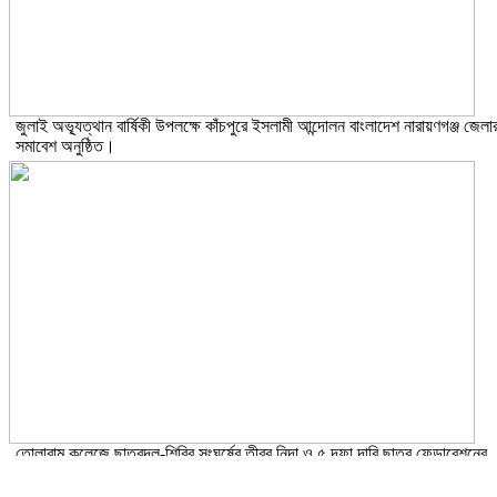
জুলাই অভ্যূত্থান বার্ষিকী উপলক্ষে কাঁচপুরে ইসলামী আন্দোলন বাংলাদেশ নারায়ণগঞ্জ জেলা
সমাবেশ অনুষ্ঠিত।
তোলারাম কলেজে ছাত্রদল-শিবির সংঘর্ষের তীব্র নিন্দা ও ৫ দফা দাবি ছাত্র ফেডারেশনের