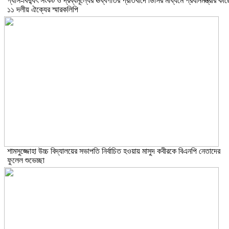
গ্যাস-বিদ্যুৎ সংকট ও দ্রব্যমূল্যের ঊর্ধ্বগতির প্রতিবাদে ডিসির মাধ্যমে প্রধানমন্ত্রীর কাছ
১১ দলীয় ঐক্যের স্মারকলিপি
শামসুজ্জোহা উচ্চ বিদ্যালয়ের সভাপতি নির্বাচিত হওয়ায় মাসুদ কবীরকে বিএনপি নেতাদের
ফুলেল শুভেচ্ছা