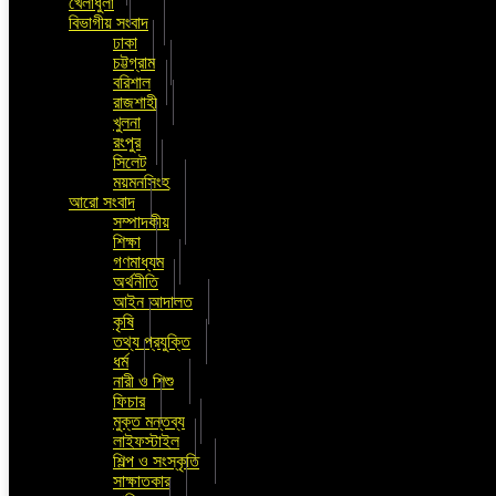
খেলাধুলা
বিভাগীয় সংবাদ
ঢাকা
চট্টগ্রাম
বরিশাল
রাজশাহী
খুলনা
রংপুর
সিলেট
ময়মনসিংহ
আরো সংবাদ
সম্পাদকীয়
শিক্ষা
গণমাধ্যম
অর্থনীতি
আইন আদালত
কৃষি
তথ্য প্রযুক্তি
ধর্ম
নারী ও শিশু
ফিচার
মুক্ত মন্তব্য
লাইফস্টাইল
শিল্প ও সংস্কৃতি
সাক্ষাতকার