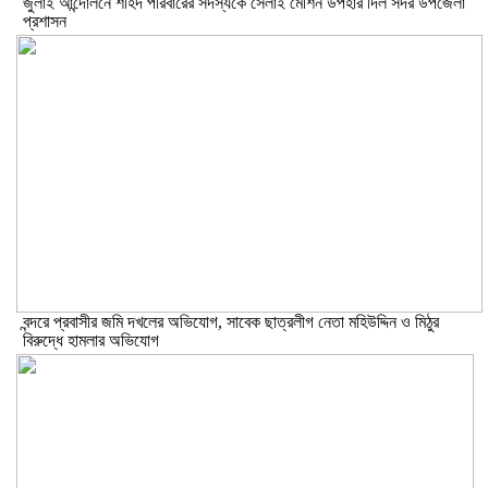
জুলাই আন্দোলনে শহিদ পরিবারের সদস্যকে সেলাই মেশিন উপহার দিল সদর উপজেলা
প্রশাসন
বন্দরে প্রবাসীর জমি দখলের অভিযোগ, সাবেক ছাত্রলীগ নেতা মহিউদ্দিন ও মিঠুর
বিরুদ্ধে হামলার অভিযোগ