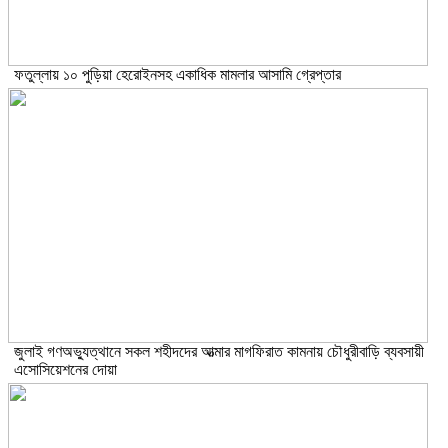
ফতুল্লায় ১০ পুড়িয়া হেরোইনসহ একাধিক মামলার আসামি গ্রেপ্তার
জুলাই গণঅভ্যুত্থানে সকল শহীদদের আত্মার মাগফিরাত কামনায় চৌধুরীবাড়ি ব্যবসায়ী
এসোসিয়েশনের দোয়া