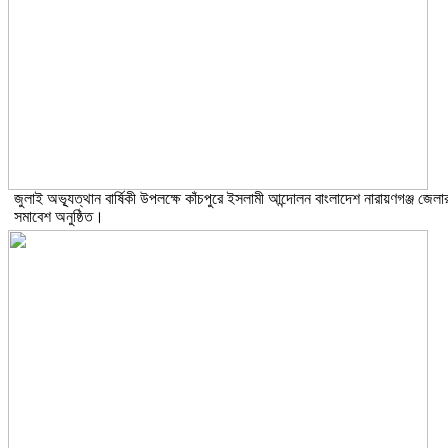
জুলাই অভ্যূত্থান বার্ষিকী উপলক্ষে কাঁচপুরে ইসলামী আন্দোলন বাংলাদেশ নারায়ণগঞ্জ জেলা
সমাবেশ অনুষ্ঠিত।