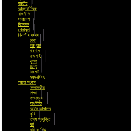
জাতীয়
আন্তর্জাতিক
রাজনীতি
সারাদেশ
বিনোদন
খেলাধুলা
বিভাগীয় সংবাদ
ঢাকা
চট্টগ্রাম
বরিশাল
রাজশাহী
খুলনা
রংপুর
সিলেট
ময়মনসিংহ
আরো সংবাদ
সম্পাদকীয়
শিক্ষা
গণমাধ্যম
অর্থনীতি
আইন আদালত
কৃষি
তথ্য প্রযুক্তি
ধর্ম
নারী ও শিশু