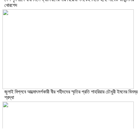
খোরশেদ
জুলাই বিপ্লবে আত্মোৎসর্গকারী বীর শহীদদের স্মৃতির প্রতি শাহরিয়ার চৌধুরী ইমনের বিনম্র
শ্রদ্ধা