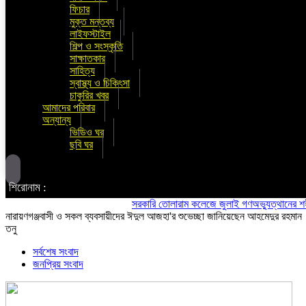
ফিচার
মুক্ত মন্তব্য
লাইফস্টাইল
শিল্প ও সংস্কৃতি
সাক্ষাতকার
সাহিত্য
স্বাস্থ্য ও চিকিৎসা
চাকুরির খবর
আমাদের পরিবার
অন্যান্য
ভিডিও ঘর
ছবি ঘর
শিরোনাম :
সরকারি তোলারাম কলেজে জুলাই গণঅভ্যুত্থানের শহীদদের স্
নারায়ণগঞ্জবাসী ও সকল ব্যবসায়ীদের ঈদুল আজহা'র শুভেচ্ছা জানিয়েছেন আহমেদুর রহমান
তনু
সর্বশেষ সংবাদ
জনপ্রিয় সংবাদ