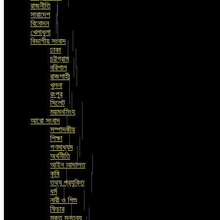
রাজনীতি
সারাদেশ
বিনোদন
খেলাধুলা
বিভাগীয় সংবাদ
ঢাকা
চট্টগ্রাম
বরিশাল
রাজশাহী
খুলনা
রংপুর
সিলেট
ময়মনসিংহ
আরো সংবাদ
সম্পাদকীয়
শিক্ষা
গণমাধ্যম
অর্থনীতি
আইন আদালত
কৃষি
তথ্য প্রযুক্তি
ধর্ম
নারী ও শিশু
ফিচার
মুক্ত মন্তব্য