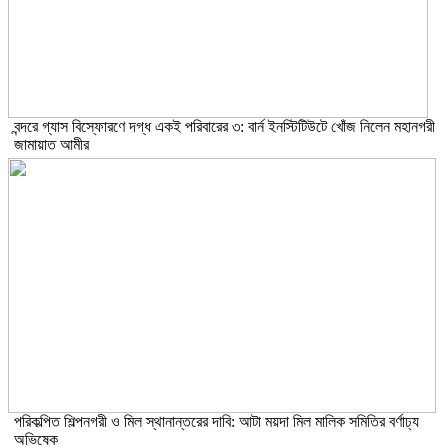
বন্দরে গ্যাস বিস্ফোরণে দগ্ধ একই পরিবারের ৩: বার্ন ইনস্টিটিউটে খোঁজ নিলেন মহানগরী
জামায়াত আমীর
পরিকল্পিত শিল্পনগরী ও মিল স্থানান্তরের দাবি: আটা ময়দা মিল মালিক সমিতির বর্ণাঢ্য
অভিষেক