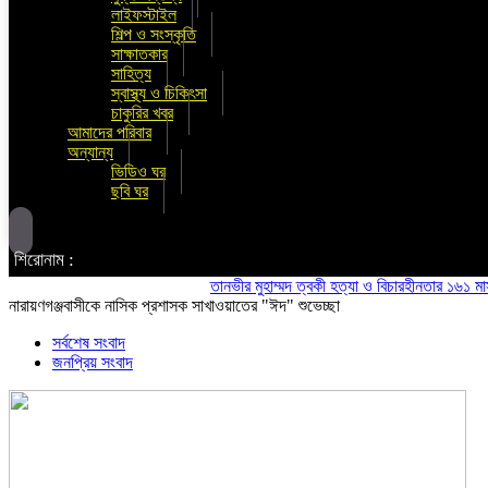
লাইফস্টাইল
শিল্প ও সংস্কৃতি
সাক্ষাতকার
সাহিত্য
স্বাস্থ্য ও চিকিৎসা
চাকুরির খবর
আমাদের পরিবার
অন্যান্য
ভিডিও ঘর
ছবি ঘর
শিরোনাম :
তানভীর মুহাম্মদ ত্বকী হত্যা ও বিচারহীনতার ১৬১ মাস উপলক
নারায়ণগঞ্জবাসীকে নাসিক প্রশাসক সাখাওয়াতের "ঈদ" শুভেচ্ছা
সর্বশেষ সংবাদ
জনপ্রিয় সংবাদ