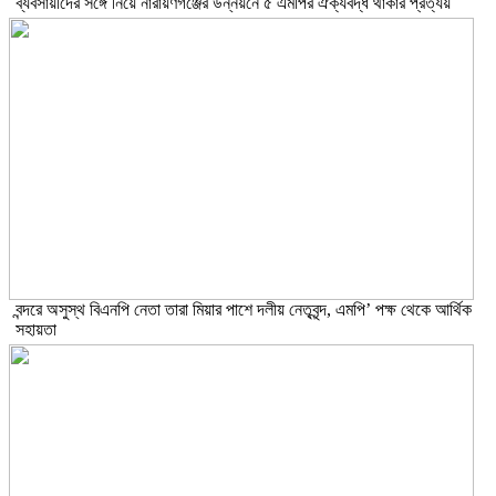
ব্যবসায়ীদের সঙ্গে নিয়ে নারায়ণগঞ্জের উন্নয়নে ৫ এমপির ঐক্যবদ্ধ থাকার প্রত্যয়
বন্দরে অসুস্থ বিএনপি নেতা তারা মিয়ার পাশে দলীয় নেতৃবৃন্দ, এমপি’ পক্ষ থেকে আর্থিক
সহায়তা