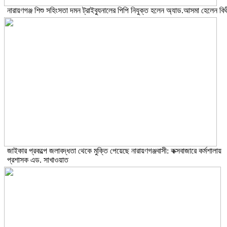
নারায়ণগঞ্জ শিশু সহিংসতা দমন ট্রাইব্যুনালের পিপি নিযুক্ত হলেন অ্যাড.আসমা হেলেন বিথ
জাইকার প্রকল্পে জলাবদ্ধতা থেকে মুক্তি পেয়েছে নারায়ণগঞ্জবাসী: কক্সবাজারে কর্মশালায়
প্রশাসক এড. সাখাওয়াত