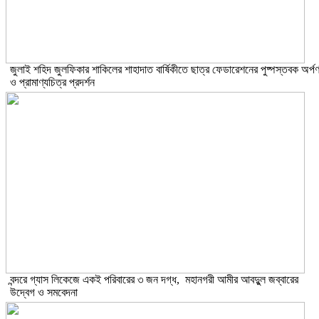
​জুলাই শহিদ জুলফিকার শাকিলের শাহাদাত বার্ষিকীতে ছাত্র ফেডারেশনের পুষ্পস্তবক অর্প
ও প্রামাণ্যচিত্র প্রদর্শন
বন্দরে গ্যাস লিকেজে একই পরিবারের ৩ জন দগ্ধ, মহানগরী আমীর আবদুুল জব্বারের
উদ্বেগ ও সমবেদনা