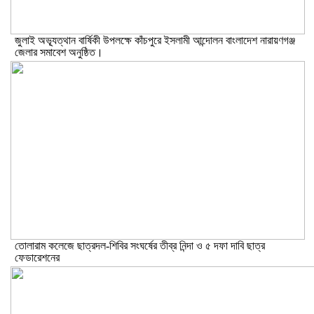
জুলাই অভ্যূত্থান বার্ষিকী উপলক্ষে কাঁচপুরে ইসলামী আন্দোলন বাংলাদেশ নারায়ণগঞ্জ
জেলার সমাবেশ অনুষ্ঠিত।
তোলারাম কলেজে ছাত্রদল-শিবির সংঘর্ষের তীব্র নিন্দা ও ৫ দফা দাবি ছাত্র
ফেডারেশনের