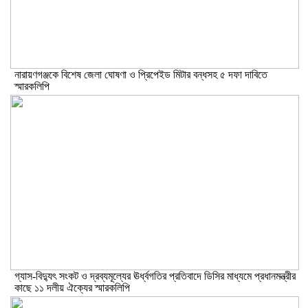
নারায়ণগঞ্জকে বিশেষ জেলা ঘোষণা ও প্রিপেইড মিটার বন্ধসহ ৫ দফা দাবিতে
স্মারকলিপি
গ্যাস-বিদ্যুৎ সংকট ও দ্রব্যমূল্যের ঊর্ধ্বগতির প্রতিবাদে ডিসির মাধ্যমে প্রধানমন্ত্রীর
কাছে ১১ দলীয় ঐক্যের স্মারকলিপি