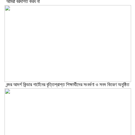
আমরা বরদাশত করব না
বন্দর আদর্শ কিন্ডার গার্টেনের বৃত্তিপ্রাপ্ত শিক্ষার্থীদের সংবর্ধণা ও সনদ বিতরণ অনুষ্ঠিত