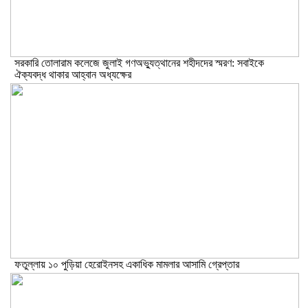
সরকারি তোলারাম কলেজে জুলাই গণঅভ্যুত্থানের শহীদদের স্মরণ: সবাইকে
ঐক্যবদ্ধ থাকার আহ্বান অধ্যক্ষের
ফতুল্লায় ১০ পুড়িয়া হেরোইনসহ একাধিক মামলার আসামি গ্রেপ্তার